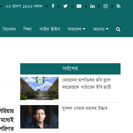
২৩ শ্রাবণ ১৪৩৩ বঙ্গাব্দ
বিনোদন
শিক্ষা
লাইফ স্টাইল
সারাদেশ
অন্যান্য
সর্বশেষ
মেয়েদের আপত্তিকর ছবি তুলে
বয়ফ্রেন্ডকে পাঠাতেন ইবি ছাত্রী
যুবদল নেতার মরদেহ উদ্ধার
িরিয়ার
মধ্যেই
 পরিণত