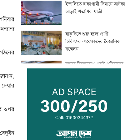
ইতালিতে ঢাকাগামী বিমানে আটকা
আড়াই শতাধিক যাত্রী
শনিবার
ন্যান্য
বাকৃবিতে শুরু হচ্ছে প্রাণী
চিকিৎসক-গবেষকদের বৈজ্ঞানিক
সম্মেলন
় গঠনের
বন্দরে বিস্ফোরণে একই পরিবারের
৩ জন দগ্ধ
 জানান,
 দেয়ার
পাঁচ আর্থিক প্রতিষ্ঠান বন্ধের
অনুমোদন, রোববার প্রশাসক
নীর ওপর
নিয়োগ
ঢাকা-ময়মনসিংহ রেল যোগাযোগ
স্বাভাবিক
 বেদুইন