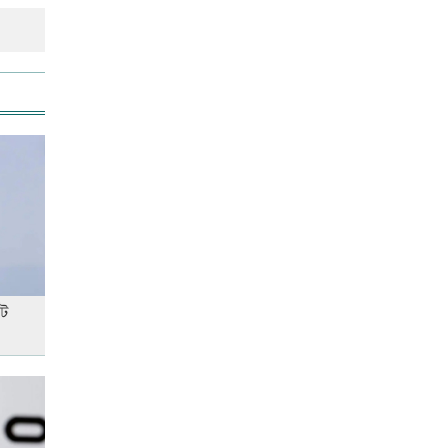
আনসার-ভিডিপির উদ্যোগে সড়ক
সংস্কার
রাজধানীতে ট্রেনের ধাক্কায়
শিক্ষার্থীসহ নিহত ৪
তুচ্ছ ঘটনায় বাকৃবির দুই হলের
শিক্ষার্থীদের সংঘর্ষ, আহত ৪
টে
জাতীয় প্রেমিকা দিবস আজ
‘জুলাই গণ-অভ্যুত্থান’ দিবসের ছুটি