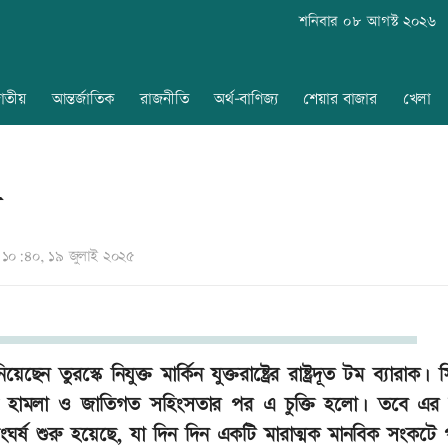
শনিবার ০৮ আগস্ট ২০২৬
াতীয়
আন্তর্জাতিক
রাজনীতি
অর্থ-বাণিজ্য
শেয়ার বাজার
খেলা
ল
১০:৪০, ১৯ জুলাই ২০২৫
ন তুরস্কে নিযুক্ত মার্কিন যুক্তরাষ্ট্রের রাষ্ট্রদূত টম ব্যারাক। স
 বিমান হামলা ও জাতিগত সহিংসতার পর এ চুক্তি হলো। তবে এর 
র সংঘর্ষ শুরু হয়েছে, যা দিন দিন একটি মারাত্মক মানবিক সংকটে