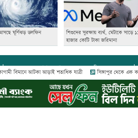
আসছে ঘূর্ণিঝড় ডলফিন
শিশুদের সুরক্ষায় ব্যর্থ, মেটাকে সাড়ে ১
হাজার কোটি টাকা জরিমানা
প্রধান সম্পাদক:
আফজাল বারী
বিমানে আটকা আড়াই শতাধিক যাত্রী
সিঙ্গাপুর থেকে এক কার্গো
প্রোমিতা আফরিন কর্তৃক সম্পাদিত ও প্রকাশিত
অফিস:
সি-৫০১, ৬ষ্ঠতলা, আল রাজী কমপ্লেক্স, ১৬৬-১৬৭
শহীদ সৈয়দ নজরুল ইসলাম সরণি, পুরানা পল্টন, ঢাকা-১০০০
০২৬ |
আপন দেশ ডটকম
কর্তৃক সর্বসত্ব ® সংরক্ষিত | উন্নয়নে
ইমিথমেকার