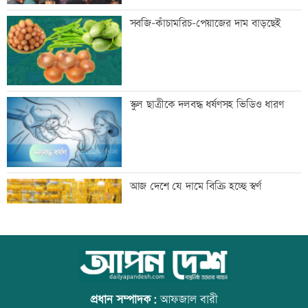
নিরাপত্তা পেলে দেশে ফিরতে চান সাকিব
সবজি-কাঁচামরিচ-পেয়াজের দাম বাড়ছেই
সাকিবের দেশে ফেরার সুযোগ নেই: ক্রীড়া
স্কুল ছাত্রীকে দলবদ্ধ ধর্ষণসহ ভিডিও ধারণ
প্রতিমন্ত্রী
শিল্পকলায় বিনামূল্যে ৬ সিনেমা দেখা যাবে
আজ দেশে যে দামে বিক্রি হচ্ছে স্বর্ণ
দিল্লিতে শেখ হাসিনার বক্তব্যে ভারতের সমর্থন
আজ বিশ্ব বন্ধু দিবস
নেই: রণধীর জয়সওয়াল
প্রধান সম্পাদক:
আফজাল বারী