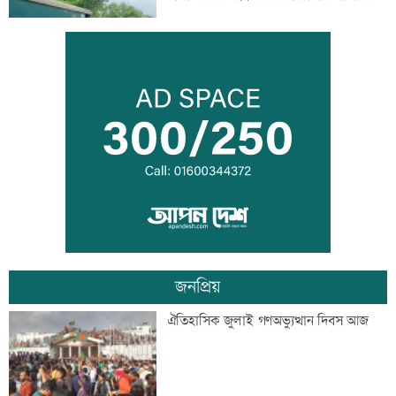
সিঙ্গাপুর থেকে এক কার্গো এলএনজি কিনবে
সরকার
মান্দায় ২৯৬ বোতলসহ দুই মাদক কারবারি
আটক
জনপ্রিয়
গুরুত্বপূর্ণ ব্যক্তিদের নিয়ে অপপ্রচারের বিরুদ্ধে
ঐতিহাসিক জুলাই গণঅভ্যুত্থান দিবস আজ
সতর্ক করল পুলিশ