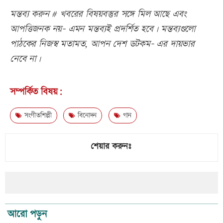
মন্তব্য করুন # খবরের বিষয়বস্তুর সঙ্গে মিল আছে এবং
আপত্তিজনক নয়- এমন মন্তব্যই প্রদর্শিত হবে। মন্তব্যগুলো
পাঠকের নিজস্ব মতামত, আপন দেশ ডটকম- এর দায়ভার
নেবে না।
সম্পর্কিত বিষয়:
সংগীতশিল্পী
বিনোদন
গান
শেয়ার করুনঃ
আরো পড়ুন