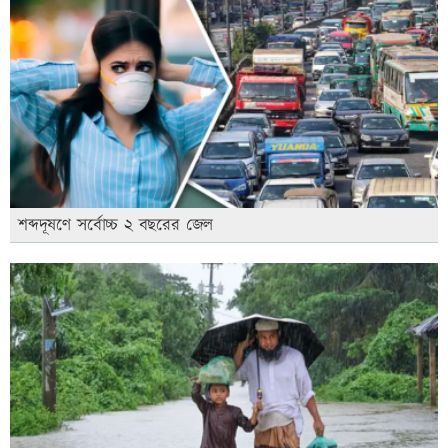
শব্দদূষণে সর্বোচ্চ ২ বছরের জেল