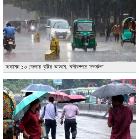
ঢাকাসহ ১৩ জেলায় বৃষ্টির আভাস, নদীবন্দরে সতর্কতা