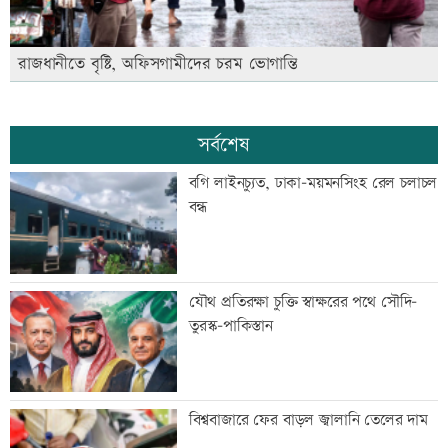
রাজধানীতে বৃষ্টি, অফিসগামীদের চরম ভোগান্তি
সর্বশেষ
বগি লাইনচ্যুত, ঢাকা-ময়মনসিংহ রেল চলাচল
বন্ধ
যৌথ প্রতিরক্ষা চুক্তি স্বাক্ষরের পথে সৌদি-
তুরস্ক-পাকিস্তান
বিশ্ববাজারে ফের বাড়ল জ্বালানি তেলের দাম