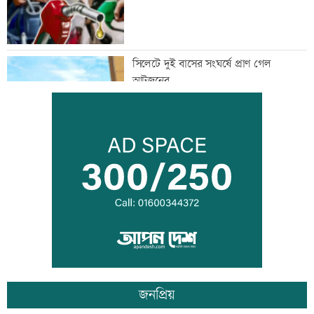
সিলেটে দুই বাসের সংঘর্ষে প্রাণ গেল
আটজনের
দুপুরের মধ্যে ঝোড়ো হাওয়াসহ বজ্রবৃষ্টি হতে
পারে যেসব অঞ্চলে
ডিএমপির ১২ ঊর্ধ্বতন কর্মকর্তাকে বদলি
জনপ্রিয়
জন্মসূত্রে নাগরিকত্ব সীমিত করতে ট্রাম্পের