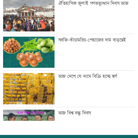
ঐতিহাসিক জুলাই গণঅভ্যুত্থান দিবস আজ
নতুন নির্বাহী আদেশ
টেলিভিশনে আজকের যত খেলা
সবজি-কাঁচামরিচ-পেয়াজের দাম বাড়ছেই
শুক্রবার রাজধানীর যেসব মার্কেট-দর্শনীয় স্থান
আজ দেশে যে দামে বিক্রি হচ্ছে স্বর্ণ
বন্ধ
সাতসকালে সড়কে ঝরল ছয় প্রাণ
আজ বিশ্ব বন্ধু দিবস