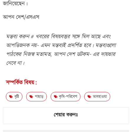
জানিয়েছেন।
আপন দেশ/এসএস
মন্তব্য করুন # খবরের বিষয়বস্তুর সঙ্গে মিল আছে এবং
আপত্তিজনক নয়- এমন মন্তব্যই প্রদর্শিত হবে। মন্তব্যগুলো
পাঠকের নিজস্ব মতামত, আপন দেশ ডটকম- এর দায়ভার
নেবে না।
সম্পর্কিত বিষয়:
বৃষ্টি
পাহাড়
কৃষি-পরিবেশ
আবহাওয়া
শেয়ার করুনঃ