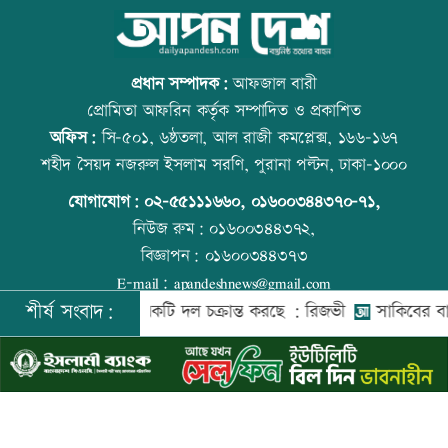
আজ দেশে স্বর্ণের ভরি কত
স্কুল ছাত্রীকে দলবদ্ধ ধর্ষণসহ ভিডিও ধারণ
প্রধান সম্পাদক:
আফজাল বারী
প্রোমিতা আফরিন কর্তৃক সম্পাদিত ও প্রকাশিত
অফিস:
সি-৫০১, ৬ষ্ঠতলা, আল রাজী কমপ্লেক্স, ১৬৬-১৬৭
শ্বশুরের শাহাদতবার্ষিকীর দোয়া মাহফিলে
প্রতিমন্ত্রীকে ঘিরে ভাইরাল ভিডিওতে ছবি
শহীদ সৈয়দ নজরুল ইসলাম সরণি, পুরানা পল্টন, ঢাকা-১০০০
প্রধানমন্ত্রী
জুড়ে অপপ্রচার: এলিন
যোগাযোগ:
০২-৫৫১১১৬৬০
,
০১৬০০৩৪৪৩৭০-৭১,
নিউজ রুম:
০১৬০০৩৪৪৩৭২,
বিজ্ঞাপন:
০১৬০০৩৪৪৩৭৩
প্রাইম মিনিস্টার গোল্ডকাপ ফুটবল টুর্নামেন্টে
কোরআন-হাদিসে নামাজ না পড়ার শাস্তি
E-mail:
apandeshnews@gmail.com
সংঘর্ষ, আহত ২৪
শীর্ষ সংবাদ:
শের বিরুদ্ধে একটি দল চক্রান্ত করছে : রিজভী
সাকিবের বাড়িতে হা
©
২০২৬ |
আপন দেশ ডটকম
কর্তৃক সর্বসত্ব ® সংরক্ষিত | উন্নয়নে
ইমিথমেকারস.কম
এসএসসির ফলপ্রকাশ ১০ আগস্ট, যেভাবে
বিশ্ব মাতৃদুগ্ধ দিবস আজ
জানা যাবে