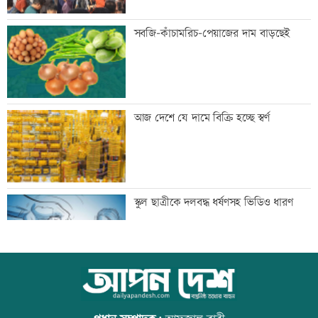
এক দিনের ব্যবধানে কমলো স্বর্ণের দাম, আজ
সবজি-কাঁচামরিচ-পেয়াজের দাম বাড়ছেই
থেকেই কার্যকর
বগি লাইনচ্যুত, ঢাকা-ময়মনসিংহ রেল চলাচল
আজ দেশে যে দামে বিক্রি হচ্ছে স্বর্ণ
বন্ধ
যৌথ প্রতিরক্ষা চুক্তি স্বাক্ষরের পথে সৌদি-
স্কুল ছাত্রীকে দলবদ্ধ ধর্ষণসহ ভিডিও ধারণ
তুরস্ক-পাকিস্তান
বিশ্ববাজারে ফের বাড়ল জ্বালানি তেলের দাম
আজ বিশ্ব বন্ধু দিবস