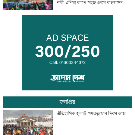
নারী এশিয়া কাপে সহজ গ্রুপে বাংলাদেশ
বিএনপি নেতাকে লক্ষ্য করে গুলি, সহযোগী
গুলিবিদ্ধ
কর্মক্ষেত্রে দায়িত্ব পালনও ইবাদতের অংশ
জনপ্রিয়
শিশুদের সুরক্ষায় ব্যর্থ, মেটাকে সাড়ে ১১
ঐতিহাসিক জুলাই গণঅভ্যুত্থান দিবস আজ
হাজার কোটি টাকা জরিমানা