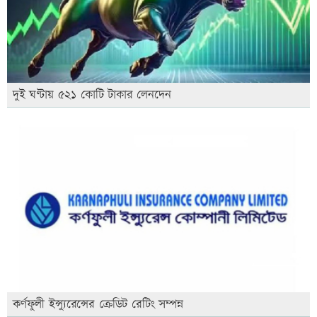
দুই ঘণ্টায় ৫২১ কোটি টাকার লেনদেন
কর্ণফুলী ইন্স্যুরেন্সের ক্রেডিট রেটিং সম্পন্ন