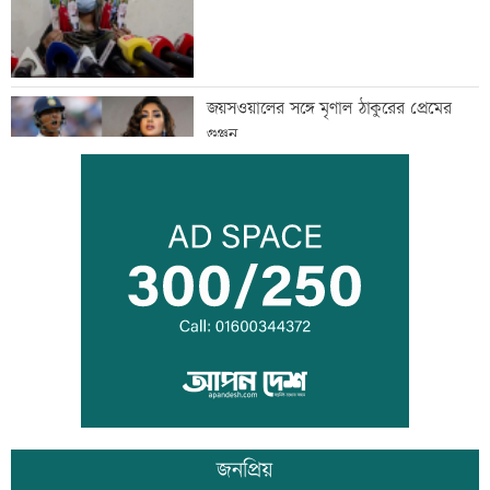
জয়সওয়ালের সঙ্গে মৃণাল ঠাকুরের প্রেমের
গুঞ্জন
ইউএনওদের মানুষের কল্যাণে কাজ করার
আহবান প্রধানমন্ত্রীর
কালীগঞ্জে ৩ মাদকসেবীকে কারাদণ্ড
জনপ্রিয়