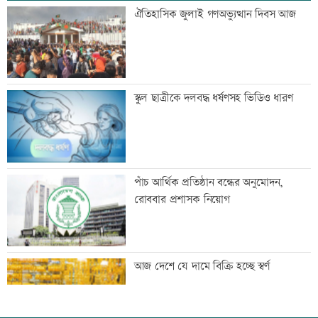
স্বেচ্ছাসেবী ফোরামের মাসব্যাপী আবৃত্তি
ঐতিহাসিক জুলাই গণঅভ্যুত্থান দিবস আজ
চিত্রাঙ্কন প্রতিযোগিতা
শাক ধুতে গিয়ে গৃহবধূর মৃত্যু
স্কুল ছাত্রীকে দলবদ্ধ ধর্ষণসহ ভিডিও ধারণ
হাসিনার নির্দেশে সালাহউদ্দিন আহমদকে গুম
পাঁচ আর্থিক প্রতিষ্ঠান বন্ধের অনুমোদন,
করা হয়: তদন্ত
রোববার প্রশাসক নিয়োগ
তরুণদের নেতৃত্বেই প্রযুক্তিনির্ভর উন্নয়ন হবে:
আজ দেশে যে দামে বিক্রি হচ্ছে স্বর্ণ
তথ্যপ্রযুক্তিমন্ত্রী