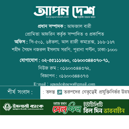
লক্ষ্মীপুর জেলা প্রশাসনের ১৪ কর্মকর্তা-
আজ বিশ্ব বন্ধু দিবস
কর্মচারীর বিদায়ী সংবর্ধনা
প্রধান সম্পাদক:
আফজাল বারী
প্রোমিতা আফরিন কর্তৃক সম্পাদিত ও প্রকাশিত
অফিস:
সি-৫০১, ৬ষ্ঠতলা, আল রাজী কমপ্লেক্স, ১৬৬-১৬৭
সব শর্ত মেনে নিলে হরমুজ খুলবো: ইরান
কোরআন-হাদিসে নামাজ না পড়ার শাস্তি
শহীদ সৈয়দ নজরুল ইসলাম সরণি, পুরানা পল্টন, ঢাকা-১০০০
যোগাযোগ:
০২-৫৫১১১৬৬০
,
০১৬০০৩৪৪৩৭০-৭১,
নিউজ রুম:
০১৬০০৩৪৪৩৭২,
বিজ্ঞাপন:
০১৬০০৩৪৪৩৭৩
মেসির বাবা মারা গেছেন
আজ স্বর্ণ-রুপা যে দামে বিক্রি হচ্ছে
E-mail:
apandeshnews@gmail.com
শীর্ষ সংবাদ:
কে গুম করা হয়: তদন্ত
তরুণদের নেতৃত্বেই প্রযুক্তিনির্ভর উন্নয়ন হবে: তথ্
©
২০২৬ |
আপন দেশ ডটকম
কর্তৃক সর্বসত্ব ® সংরক্ষিত | উন্নয়নে
ইমিথমেকারস.কম
বিএনপি গণমাধ্যমের স্বাধীনতায় বিশ্বাস করে:
আজ দেশে স্বর্ণের দাম বাড়ল নাকি কমলো
প্রতিমন্ত্রী টুকু