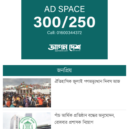
মহাস্থানগড়ে নির্মাণকাজে স্থিতাবস্থা, আপিলের
অনুমতি
বাংলা কিউআর নিয়ে আলেমদের সঙ্গে
ইসলামী ব্যাংকেরমতবিনিময় সভা
জনপ্রিয়
অস্বাভাবিক দর বৃদ্ধির কারণ জানেনা
ঐতিহাসিক জুলাই গণঅভ্যুত্থান দিবস আজ
ইউনাইটেড ইন্স্যুরেন্স
রাষ্ট্রপতি নির্বাচনে বিএনপির ২ মনোনয়নপত্র
পাঁচ আর্থিক প্রতিষ্ঠান বন্ধের অনুমোদন,
সংগ্রহ
রোববার প্রশাসক নিয়োগ