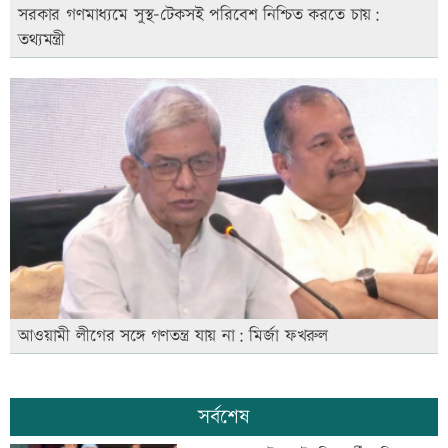
সরকার গণমাধ্যমে সুস্থ-টেকসই পরিবেশ নিশ্চিত করতে চায়:
তথ্যমন্ত্রী
আওয়ামী লীগের সঙ্গে গণতন্ত্র যায় না: মির্জা ফখরুল
সর্বশেষ