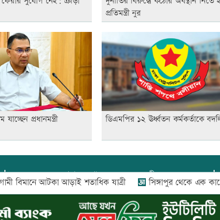
ফেরার সুযোগ নেই: ক্রীড়া
দুর্নীতির বিরুদ্ধে কঠোর অবস্থান নিতে 
প্রতিমন্ত্রী নুর
ে যাচ্ছেন প্রধানমন্ত্রী
ডিএমপির ১২ ঊর্ধ্বতন কর্মকর্তাকে বদল
প্রধান সম্পাদক:
আফজাল বারী
ানে আটকা আড়াই শতাধিক যাত্রী
সিঙ্গাপুর থেকে এক কার্গো এল
প্রোমিতা আফরিন কর্তৃক সম্পাদিত ও প্রকাশিত
অফিস:
সি-৫০১, ৬ষ্ঠতলা, আল রাজী কমপ্লেক্স, ১৬৬-১৬৭
শহীদ সৈয়দ নজরুল ইসলাম সরণি, পুরানা পল্টন, ঢাকা-১০০০