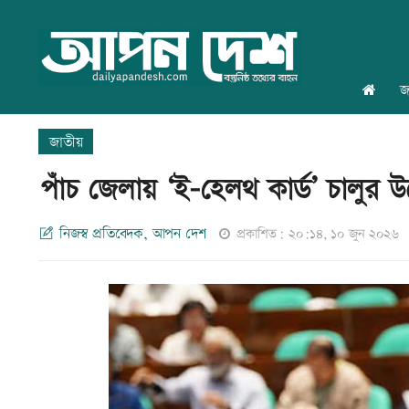
জ
জাতীয়
পাঁচ জেলায় ‘ই-হেলথ কার্ড’ চালুর উ
নিজস্ব প্রতিবেদক, আপন দেশ
প্রকাশিত: ২০:১৪, ১০ জুন ২০২৬