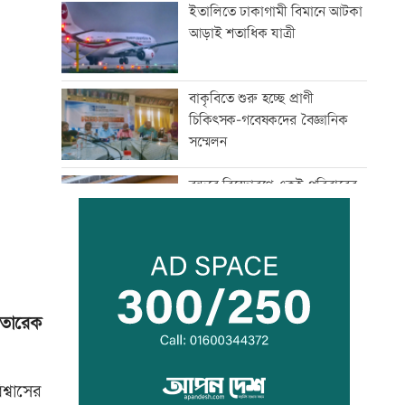
ইতালিতে ঢাকাগামী বিমানে আটকা
আড়াই শতাধিক যাত্রী
বাকৃবিতে শুরু হচ্ছে প্রাণী
চিকিৎসক-গবেষকদের বৈজ্ঞানিক
সম্মেলন
বন্দরে বিস্ফোরণে একই পরিবারের
৩ জন দগ্ধ
পাঁচ আর্থিক প্রতিষ্ঠান বন্ধের
অনুমোদন, রোববার প্রশাসক
নিয়োগ
 তারেক
ঢাকা-ময়মনসিংহ রেল যোগাযোগ
স্বাভাবিক
্বাসের