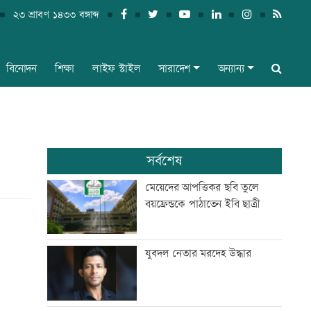
২৩ শ্রাবণ ১৪৩৩ বঙ্গাব্দ
বিনোদন
শিক্ষা
লাইফ স্টাইল
সারাদেশ
অন্যান্য
সর্বশেষ
মেয়েদের আপত্তিকর ছবি তুলে
বয়ফ্রেন্ডকে পাঠাতেন ইবি ছাত্রী
যুবদল নেতার মরদেহ উদ্ধার