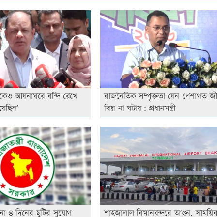
কেও আয়নাঘরে বন্দি রেখে
রাজনৈতিক সম্পৃক্ততা যেন পেশাগত জ
য়েছিল’
বিঘ্ন না ঘটায়: প্রধানমন্ত্রী
না ৪ দিনের ছুটির সুযোগ
শাহজালাল বিমানবন্দরে আগুন, সাময়িক