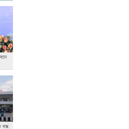
শিক্ষার্থীদের সংঘর্ষ, আহত ৪
‘জুলাই গণ-অভ্যুত্থান’ দিবসের ছুটি
যারা পাবেন না
ীবনে
 বন্ধ