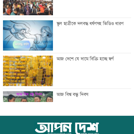
সিঙ্গাপুর থেকে এক কার্গো এলএনজি কিনবে
স্কুল ছাত্রীকে দলবদ্ধ ধর্ষণসহ ভিডিও ধারণ
সরকার
মান্দায় ২৯৬ বোতলসহ দুই মাদক কারবারি
আজ দেশে যে দামে বিক্রি হচ্ছে স্বর্ণ
আটক
গুরুত্বপূর্ণ ব্যক্তিদের নিয়ে অপপ্রচারের বিরুদ্ধে
আজ বিশ্ব বন্ধু দিবস
সতর্ক করল পুলিশ
নিরাপত্তা পেলে দেশে ফিরতে চান সাকিব
কোরআন-হাদিসে নামাজ না পড়ার শাস্তি