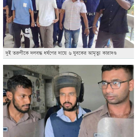
দুই তরুণীকে দলবদ্ধ ধর্ষণের দায়ে ৬ যুবকের আমৃত্যু কারাদণ্ড