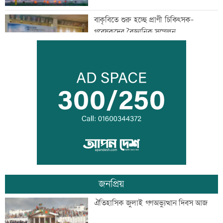
বাকৃবিতে শুরু হচ্ছে প্রাণী চিকিৎসক-
গবেষকদের বৈজ্ঞানিক সম্মেলন
বন্দরে বিস্ফোরণে একই পরিবারের ৩ জন দগ্ধ
পাঁচ আর্থিক প্রতিষ্ঠান বন্ধের অনুমোদন,
রোববার প্রশাসক নিয়োগ
জনপ্রিয়
ঢাকা-ময়মনসিংহ রেল যোগাযোগ স্বাভাবিক
ঐতিহাসিক জুলাই গণঅভ্যুত্থান দিবস আজ