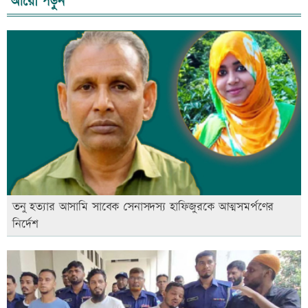
আরো পড়ুন
তনু হত্যার আসামি সাবেক সেনাসদস্য হাফিজুরকে আত্মসমর্পণের
নির্দেশ