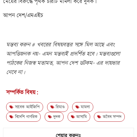
মেয়ের বিরুদ্ধে পৃথক চারটি মামলা করে দুদক।
আপন দেশ/এমএইচ
মন্তব্য করুন # খবরের বিষয়বস্তুর সঙ্গে মিল আছে এবং
আপত্তিজনক নয়- এমন মন্তব্যই প্রদর্শিত হবে। মন্তব্যগুলো
পাঠকের নিজস্ব মতামত, আপন দেশ ডটকম- এর দায়ভার
নেবে না।
সম্পর্কিত বিষয়:
সাবেক আইজিপি
রিমাণ্ড
মামলা
বিদেশি নাগরিক
দুদক
আসামি
অবৈধ সম্পদ
শেয়ার করুনঃ