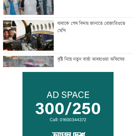
বাবাকে শেষ বিদায় জানাতে রোজারিওতে
মেসি
বৃষ্টি নিয়ে নতুন বার্তা আবহাওয়া অফিসের
আজ আন্তর্জাতিক আদিবাসী দিবস
কক্সবাজারের পথে প্রধানমন্ত্রী