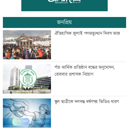
জনপ্রিয়
টেলিভিশনে আজকের যত খেলা
ঐতিহাসিক জুলাই গণঅভ্যুত্থান দিবস আজ
রোববার রাজধানীর যেসব দোকান-মার্কেট
পাঁচ আর্থিক প্রতিষ্ঠান বন্ধের অনুমোদন,
বন্ধ
রোববার প্রশাসক নিয়োগ
প্রধানমন্ত্রীর সফর ঘিরে চট্টগ্রাম-কক্সবাজারে
স্কুল ছাত্রীকে দলবদ্ধ ধর্ষণসহ ভিডিও ধারণ
উৎসবের আমেজ