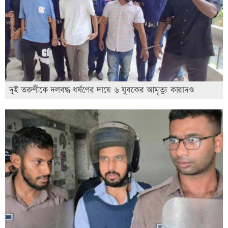
দুই তরুণীকে দলবদ্ধ ধর্ষণের দায়ে ৬ যুবকের আমৃত্যু কারাদণ্ড