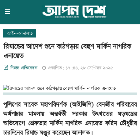
আইন-আদালত
রিমান্ডের আদেশ শুনে কাঠগড়ায় বেহুশ মার্কিন নাগরিক
এনায়েত
নিজস্ব প্রতিবেদক
প্রকাশিত: ১৭:৪৪, ২৮ সেপ্টেম্বর ২০২৫
পুলিশের সাবেক মহাপরিদর্শক (আইজিপি) বেনজীর পরিবারের
অর্থপাচার মামলায় অন্তর্বর্তী সরকার উৎখাতের ষড়যন্ত্রের
অভিযোগে গ্রেফতার মার্কিন নাগরিক এনায়েত করিম চৌধুরীর
চারদিনের রিমান্ড মঞ্জুর করেছেন আদালত।