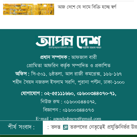
অবশেষে মোজতবা খামেনির ভিডিও প্রকাশ্য
আজ দেশে যে দামে বিক্রি হচ্ছে স্বর্ণ
আজ দেশে স্বর্ণের ভরি কত
আজ বিশ্ব বন্ধু দিবস
প্রধান সম্পাদক:
আফজাল বারী
প্রোমিতা আফরিন কর্তৃক সম্পাদিত ও প্রকাশিত
অফিস:
সি-৫০১, ৬ষ্ঠতলা, আল রাজী কমপ্লেক্স, ১৬৬-১৬৭
ড্রেন নির্মাণ কাজে ধীরগতি, চরম বিপাকে
কোরআন-হাদিসে নামাজ না পড়ার শাস্তি
শহীদ সৈয়দ নজরুল ইসলাম সরণি, পুরানা পল্টন, ঢাকা-১০০০
ব্যবসায়ীরা
যোগাযোগ:
০২-৫৫১১১৬৬০
,
০১৬০০৩৪৪৩৭০-৭১,
নিউজ রুম:
০১৬০০৩৪৪৩৭২,
বিজ্ঞাপন:
০১৬০০৩৪৪৩৭৩
নোয়াখালীতে পুকুরে পড়ে শিশুর মৃত্যু
আজ স্বর্ণ-রুপা যে দামে বিক্রি হচ্ছে
E-mail:
apandeshnews@gmail.com
শীর্ষ সংবাদ:
কে গুম করা হয়: তদন্ত
তরুণদের নেতৃত্বেই প্রযুক্তিনির্ভর উন্নয়ন হবে: তথ্
©
২০২৬ |
আপন দেশ ডটকম
কর্তৃক সর্বসত্ব ® সংরক্ষিত | উন্নয়নে