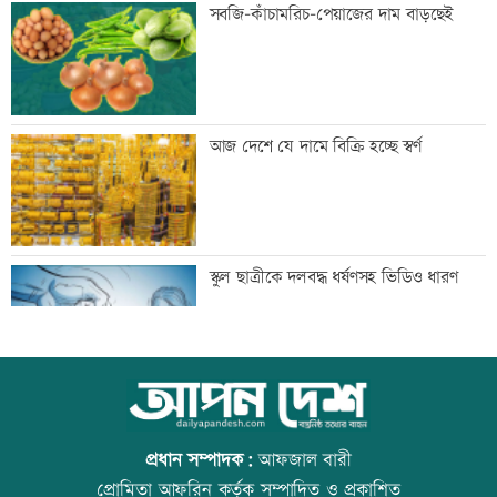
এক দিনের ব্যবধানে কমলো স্বর্ণের দাম, আজ
সবজি-কাঁচামরিচ-পেয়াজের দাম বাড়ছেই
থেকেই কার্যকর
বগি লাইনচ্যুত, ঢাকা-ময়মনসিংহ রেল চলাচল
আজ দেশে যে দামে বিক্রি হচ্ছে স্বর্ণ
বন্ধ
যৌথ প্রতিরক্ষা চুক্তি স্বাক্ষরের পথে সৌদি-
স্কুল ছাত্রীকে দলবদ্ধ ধর্ষণসহ ভিডিও ধারণ
তুরস্ক-পাকিস্তান
বিশ্ববাজারে ফের বাড়ল জ্বালানি তেলের দাম
আজ বিশ্ব বন্ধু দিবস
প্রধান সম্পাদক:
আফজাল বারী
প্রোমিতা আফরিন কর্তৃক সম্পাদিত ও প্রকাশিত