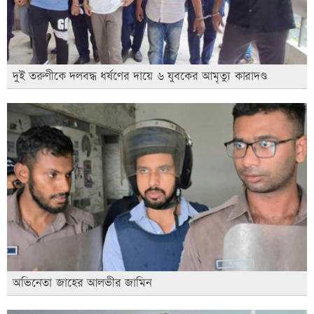
দুই তরুণীকে দলবদ্ধ ধর্ষণের দায়ে ৬ যুবকের আমৃত্যু কারাদণ্ড
অভিনেতা জাহের আলভীর জামিন