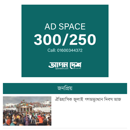
বিএনপি নেতাকে লক্ষ্য করে গুলি, সহযোগী
গুলিবিদ্ধ
কর্মক্ষেত্রে দায়িত্ব পালনও ইবাদতের অংশ
জনপ্রিয়
শিশুদের সুরক্ষায় ব্যর্থ, মেটাকে সাড়ে ১১
ঐতিহাসিক জুলাই গণঅভ্যুত্থান দিবস আজ
হাজার কোটি টাকা জরিমানা