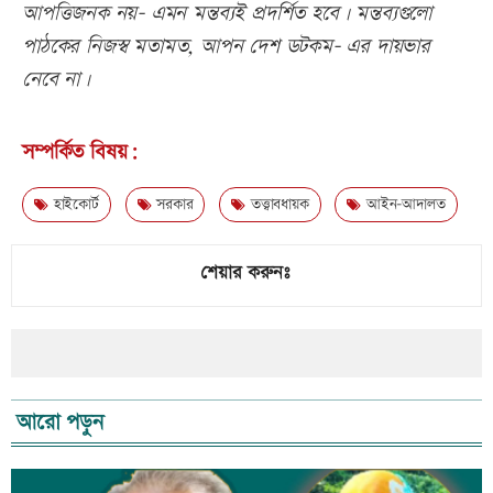
আপত্তিজনক নয়- এমন মন্তব্যই প্রদর্শিত হবে। মন্তব্যগুলো
পাঠকের নিজস্ব মতামত, আপন দেশ ডটকম- এর দায়ভার
নেবে না।
সম্পর্কিত বিষয়:
হাইকোর্ট
সরকার
তত্ত্বাবধায়ক
আইন-আদালত
শেয়ার করুনঃ
আরো পড়ুন