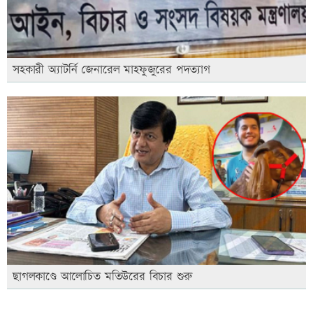
সহকারী অ্যাটর্নি জেনারেল মাহফুজুরের পদত্যাগ
ছাগলকাণ্ডে আলোচিত মতিউরের বিচার শুরু