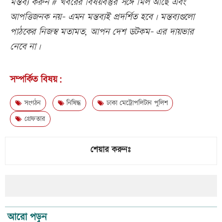
মন্তব্য করুন # খবরের বিষয়বস্তুর সঙ্গে মিল আছে এবং
আপত্তিজনক নয়- এমন মন্তব্যই প্রদর্শিত হবে। মন্তব্যগুলো
পাঠকের নিজস্ব মতামত, আপন দেশ ডটকম- এর দায়ভার
নেবে না।
সম্পর্কিত বিষয়:
সংগঠন
নিষিদ্ধ
ঢাকা মেট্রোপলিটান পুলিশ
গ্রেফতার
শেয়ার করুনঃ
আরো পড়ুন