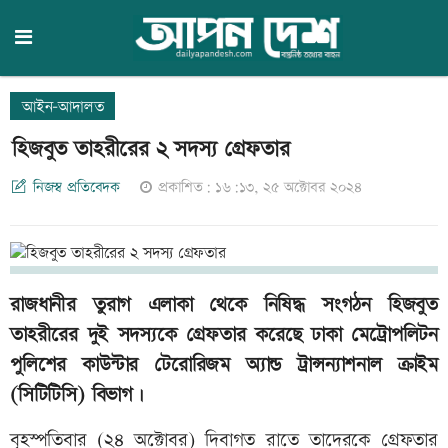
আইন-আদালত
হিজবুত তাহরীরের ২ সদস্য গ্রেফতার
নিজস্ব প্রতিবেদক
প্রকাশিত: ১৬:১৩, ২৫ অক্টোবর ২০২৪
রাজধানীর তুরাগ এলাকা থেকে নিষিদ্ধ সংগঠন হিজবুত
তাহরীরের দুই সদস্যকে গ্রেফতার করেছে ঢাকা মেট্রোপলিটন
পুলিশের কাউন্টার টেরোরিজম অ্যান্ড ট্রান্সন্যাশনাল ক্রাইম
(সিটিটিসি) বিভাগ।
বৃহস্পতিবার (২৪ অক্টোবর) দিবাগত রাতে তাদেরকে গ্রেফতার