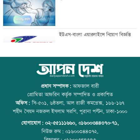
প্রধানমন্ত্রীর সঙ্গে বৈঠকে ভারতীয়
ইউএস-বাংলা এয়ারলাইন্সে নিয়োগ বিজ্ঞপ্তি
হাইকমিশনার
মৃত্যুদণ্ড থেকে খালাস চেয়ে মাওলানা
আজ স্বর্ণ-রুপা যে দামে বিক্রি হচ্ছে
আযাদের আপিল
প্রধান সম্পাদক:
আফজাল বারী
প্রোমিতা আফরিন কর্তৃক সম্পাদিত ও প্রকাশিত
অফিস:
সি-৫০১, ৬ষ্ঠতলা, আল রাজী কমপ্লেক্স, ১৬৬-১৬৭
এসএসসিতে ৬৬৯ শিক্ষাপ্রতিষ্ঠানে শতভাগ
রাজধানীতে ট্রেনের ধাক্কায় শিক্ষার্থীসহ নিহত
শহীদ সৈয়দ নজরুল ইসলাম সরণি, পুরানা পল্টন, ঢাকা-১০০০
পাস
৪
যোগাযোগ:
০২-৫৫১১১৬৬০
,
০১৬০০৩৪৪৩৭০-৭১,
নিউজ রুম:
০১৬০০৩৪৪৩৭২,
বিজ্ঞাপন:
০১৬০০৩৪৪৩৭৩