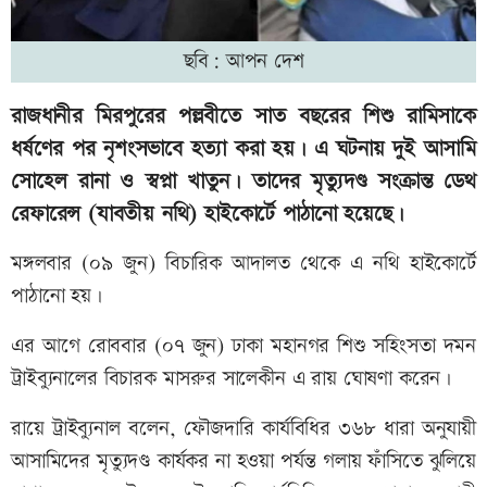
ছবি: আপন দেশ
রাজধানীর মিরপুরের পল্লবীতে সাত বছরের শিশু রামিসাকে
ধর্ষণের পর নৃশংসভাবে হত্যা করা হয়। এ ঘটনায় দুই আসামি
সোহেল রানা ও স্বপ্না খাতুন। তাদের মৃত্যুদণ্ড সংক্রান্ত ডেথ
রেফারেন্স (যাবতীয় নথি) হাইকোর্টে পাঠানো হয়েছে।
মঙ্গলবার (০৯ জুন) বিচারিক আদালত থেকে এ নথি হাইকোর্টে
পাঠানো হয়।
এর আগে রোববার (০৭ জুন) ঢাকা মহানগর শিশু সহিংসতা দমন
ট্রাইব্যুনালের বিচারক মাসরুর সালেকীন এ রায় ঘোষণা করেন।
রায়ে ট্রাইব্যুনাল বলেন, ফৌজদারি কার্যবিধির ৩৬৮ ধারা অনুযায়ী
আসামিদের মৃত্যুদণ্ড কার্যকর না হওয়া পর্যন্ত গলায় ফাঁসিতে ঝুলিয়ে