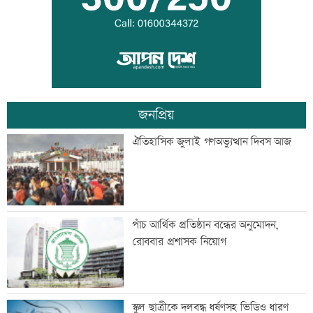
ঘুমের মধ্যে সাপের ছোবল, সাপসহ
হাসপাতালে চৈতী
জনপ্রিয়
খাতা পুনর্নিরীক্ষণ নিয়ে যা বললেন শিক্ষামন্ত্রী
ঐতিহাসিক জুলাই গণঅভ্যুত্থান দিবস আজ
ইরানের নিরাপত্তা কাঠামোয় বড় পরিবর্তন,
পাঁচ আর্থিক প্রতিষ্ঠান বন্ধের অনুমোদন,
শীর্ষ পদে রেজায়ি
রোববার প্রশাসক নিয়োগ
কোন বোর্ডে পাসের হার ও জিপিএ-৫ কত?
স্কুল ছাত্রীকে দলবদ্ধ ধর্ষণসহ ভিডিও ধারণ