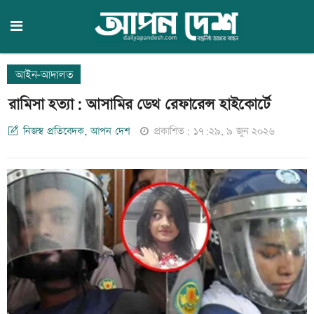
আইন-আদালত
রামিসা হত্যা: আসামির ডেথ রেফারেন্স হাইকোর্টে
নিজস্ব প্রতিবেদক, আপন দেশ
প্রকাশিত: ১৭:২৯, ৯ জুন ২০২৬