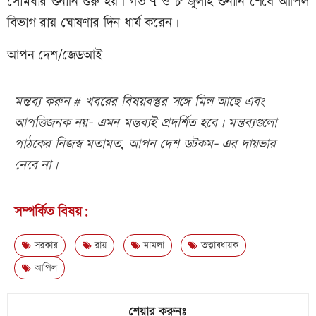
সোমবার শুনানি শুরু হয়। গত ৭ ও ৮ জুলাই শুনানি শেষে আপিল
বিভাগ রায় ঘোষণার দিন ধার্য করেন।
আপন দেশ/জেডআই
মন্তব্য করুন # খবরের বিষয়বস্তুর সঙ্গে মিল আছে এবং
আপত্তিজনক নয়- এমন মন্তব্যই প্রদর্শিত হবে। মন্তব্যগুলো
পাঠকের নিজস্ব মতামত, আপন দেশ ডটকম- এর দায়ভার
নেবে না।
সম্পর্কিত বিষয়:
সরকার
রায়
মামলা
তত্ত্বাবধায়ক
আপিল
শেয়ার করুনঃ