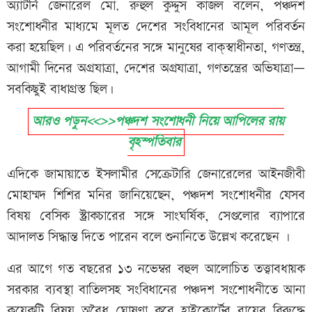
অ্যাটর্নি জেনারেল মো. রুহুল কুদ্দুস কাজল বলেন, পঞ্চদশ
সংশোধনীর মাধ্যমে মূলত দেশের সংবিধানের আমূল পরিবর্তন
করা হয়েছিল। এ পরিবর্তনের সঙ্গে মানুষের বাক্‌স্বাধীনতা, গণতন্ত্র,
আগামী দিনের অগ্রযাত্রা, দেশের অগ্রযাত্রা, গণতন্ত্রের অভিযাত্রা—
সবকিছুই বাধাগ্রস্ত ছিল।
আরও পড়ুন<<>>পঞ্চদশ সংশোধনী নিয়ে আপিলের রায়
বৃহস্পতিবার
এদিকে জামায়াতে ইসলামীর সেক্রেটারি জেনারেলের আইনজীবী
মোহাম্মদ শিশির মনির জানিয়েছেন, পঞ্চদশ সংশোধনীর যেসব
বিষয় বেসিক স্ট্রাকচারের সঙ্গে সাংঘর্ষিক, সেগুলোর ব্যাপারে
আদালত সিদ্ধান্ত দিতে পারেন বলে শুনানিতে উল্লেখ করেছেন ।
এর আগে গত বছরের ১৩ নভেম্বর বহুল আলোচিত তত্ত্বাবধায়ক
সরকার ব্যবস্থা বাতিলসহ সংবিধানের পঞ্চদশ সংশোধনীতে আনা
কয়েকটি বিষয় অবৈধ ঘোষণা করে হাইকোর্টের রায়ের বিরুদ্ধে