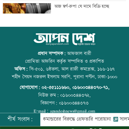
সাঁওতাল হত্যা বিচারের দাবিতে বিক্ষোভ
আজ স্বর্ণ-রুপা যে দামে বিক্রি হচ্ছে
আইনজীবী জামাতার বিরুদ্ধে শ্বশুরের
ইউএস-বাংলা এয়ারলাইন্সে নিয়োগ বিজ্ঞপ্তি
মানববন্ধন
প্রধান সম্পাদক:
আফজাল বারী
প্রোমিতা আফরিন কর্তৃক সম্পাদিত ও প্রকাশিত
অফিস:
সি-৫০১, ৬ষ্ঠতলা, আল রাজী কমপ্লেক্স, ১৬৬-১৬৭
ইলিয়াস আলী গুম: উইং কমান্ডারের বিরুদ্ধে
আজ দেশে স্বর্ণের দাম বাড়ল নাকি কমলো
শহীদ সৈয়দ নজরুল ইসলাম সরণি, পুরানা পল্টন, ঢাকা-১০০০
পরোয়ানা
যোগাযোগ:
০২-৫৫১১১৬৬০
,
০১৬০০৩৪৪৩৭০-৭১,
নিউজ রুম:
০১৬০০৩৪৪৩৭২,
বিজ্ঞাপন:
০১৬০০৩৪৪৩৭৩
আইসাকা ঢাকা চ্যাপ্টারের নতুন সভাপতি
রাজধানীতে ট্রেনের ধাক্কায় শিক্ষার্থীসহ নিহত
E-mail:
apandeshnews@gmail.com
আজাদ, সেক্রেটারি ফারুক
৪
শীর্ষ সংবাদ:
নীর উইং কমান্ডারের বিরুদ্ধে গ্রেফতারি পরোয়ানা
সালমান শাহ হত
©
২০২৬ |
আপন দেশ ডটকম
কর্তৃক সর্বসত্ব ® সংরক্ষিত | উন্নয়নে