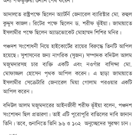
অন্য পক্ষভুক্তরা শুনানি শেষ করেন।
আদালতে রাষ্ট্রপক্ষে ছিলেন অ্যাটর্নি জেনারেল ব্যারিস্টার মো. রুহুল
কুদ্দুস কাজল। রিটের পক্ষে ছিলেন ড. শরীফ ভূঁইয়া। জামায়াতে
ইসলামীর পক্ষে ছিলেন অ্যাডভোকেট মোহাম্মদ শিশির মনির।
পঞ্চদশ সংশোধনী নিয়ে হাইকোর্টের রায়ের বিরুদ্ধে তিনটি আপিল
হয়েছে। সুশাসনের জন্য নাগরিক (সুজন) সম্পাদক বদিউল আলম
মজুমদারসহ চার ব্যক্তি একটি এবং নওগাঁর বাসিন্দা মো.
মোফাজ্জল হোসেন পৃথক আপিল করেন। এ ছাড়া জামায়াতে
ইসলামীর সেক্রেটারি জেনারেল মিয়া গোলাম পরওয়ার একটি
আপিল করেন।
বদিউল আলম মজুমদারের আইনজীবী শরীফ ভূঁইয়া বলেন, পঞ্চদশ
সংশোধন ছিল প্রতারণা। তাই এটি পুরোপুরি বাতিলের দাবি জানান
তিনি। তবে, শুনানিতে তিনি ৯৬ ও ১০২ অনুচ্ছেদের সুরক্ষা চান।