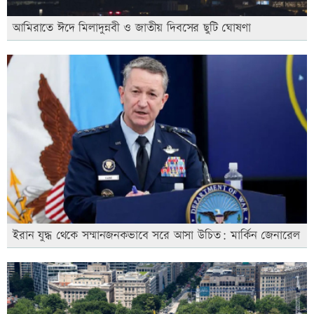
আমিরাতে ঈদে মিলাদুন্নবী ও জাতীয় দিবসের ছুটি ঘোষণা
ইরান যুদ্ধ থেকে সম্মানজনকভাবে সরে আসা উচিত: মার্কিন জেনারেল