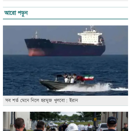
আরো পড়ুন
সব শর্ত মেনে নিলে হরমুজ খুলবো: ইরান