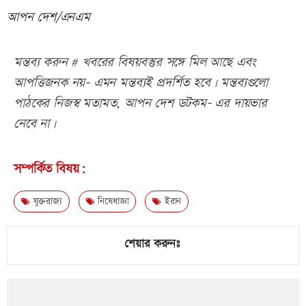
আপন দেশ/এনএম
মন্তব্য করুন # খবরের বিষয়বস্তুর সঙ্গে মিল আছে এবং
আপত্তিজনক নয়- এমন মন্তব্যই প্রদর্শিত হবে। মন্তব্যগুলো
পাঠকের নিজস্ব মতামত, আপন দেশ ডটকম- এর দায়ভার
নেবে না।
সম্পর্কিত বিষয়:
যুক্তরাজ্য
নিষেধাজ্ঞা
ইরান
শেয়ার করুনঃ