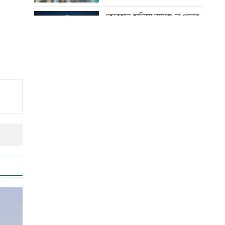
নেই: ক্রীড়া প্রতিমন্ত্রী
কোরআন-হাদিসে নামাজ না পড়ার
শাস্তি
শিল্পকলায় বিনামূল্যে ৬ সিনেমা
দেখা যাবে
উত্থান-পতনের বাজারে আজ স্বর্ণের
ভরি কত
দিল্লিতে শেখ হাসিনার বক্তব্যে
ভারতের সমর্থন নেই: রণধীর
জয়সওয়াল
আজ স্বর্ণ-রুপা যে দামে বিক্রি হচ্ছে
দেশে ফিরলেন আরও ৩৪০ লিবিয়া
প্রবাসী
বিশ্ব মাতৃদুগ্ধ দিবস আজ
আজ দেশে স্বর্ণের দাম বাড়ল নাকি
কমলো