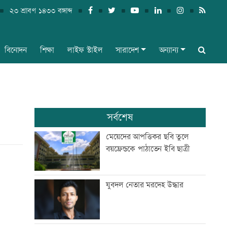
২৩ শ্রাবণ ১৪৩৩ বঙ্গাব্দ
বিনোদন
শিক্ষা
লাইফ স্টাইল
সারাদেশ
অন্যান্য
সর্বশেষ
মেয়েদের আপত্তিকর ছবি তুলে
বয়ফ্রেন্ডকে পাঠাতেন ইবি ছাত্রী
যুবদল নেতার মরদেহ উদ্ধার