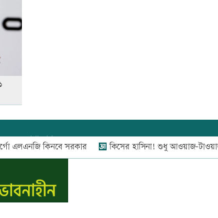
যারা পাবেন না
স্বর্ণের দামে বড় লাফ, আজ থেকেই
কার্যকর
১
যোগাযোগ:
০২-৫৫১১১৬৬০
,
০১৬০০৩৪৪৩৭০-৭১,
লএনজি কিনবে সরকার
কিসের হাসিনা! শুধু আওয়াজ-টাওয়াজ শোনা যায়: স্ব
নিউজ রুম:
০১৬০০৩৪৪৩৭২,
বিজ্ঞাপন:
০১৬০০৩৪৪৩৭৩
E-mail:
apandeshnews@gmail.com
স.কম