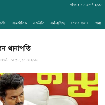
শনিবার ০৮ আগস্ট ২০২৬
াতীয়
আন্তর্জাতিক
রাজনীতি
অর্থ-বাণিজ্য
শেয়ার বাজার
খেলা
বেন থানাপতি
পডেট: ০২:১৮, ১০ মে ২০২৬