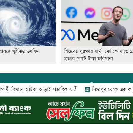
আসছে ঘূর্ণিঝড় ডলফিন
শিশুদের সুরক্ষায় ব্যর্থ, মেটাকে সাড়ে ১
হাজার কোটি টাকা জরিমানা
প্রধান সম্পাদক:
আফজাল বারী
ানে আটকা আড়াই শতাধিক যাত্রী
সিঙ্গাপুর থেকে এক কার্গো এ
প্রোমিতা আফরিন কর্তৃক সম্পাদিত ও প্রকাশিত
অফিস:
সি-৫০১, ৬ষ্ঠতলা, আল রাজী কমপ্লেক্স, ১৬৬-১৬৭
শহীদ সৈয়দ নজরুল ইসলাম সরণি, পুরানা পল্টন, ঢাকা-১০০০
০২৬ |
আপন দেশ ডটকম
কর্তৃক সর্বসত্ব ® সংরক্ষিত | উন্নয়নে
ইমিথমেকার