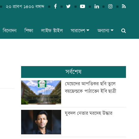
২৩ শ্রাবণ ১৪৩৩ বঙ্গাব্দ
বিনোদন
শিক্ষা
লাইফ স্টাইল
সারাদেশ
অন্যান্য
সর্বশেষ
মেয়েদের আপত্তিকর ছবি তুলে
বয়ফ্রেন্ডকে পাঠাতেন ইবি ছাত্রী
যুবদল নেতার মরদেহ উদ্ধার