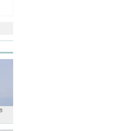
আনসার-ভিডিপির উদ্যোগে সড়ক
সংস্কার
রাজধানীতে ট্রেনের ধাক্কায়
শিক্ষার্থীসহ নিহত ৪
তুচ্ছ ঘটনায় বাকৃবির দুই হলের
শিক্ষার্থীদের সংঘর্ষ, আহত ৪
জাতীয় প্রেমিকা দিবস আজ
টে
‘জুলাই গণ-অভ্যুত্থান’ দিবসের ছুটি