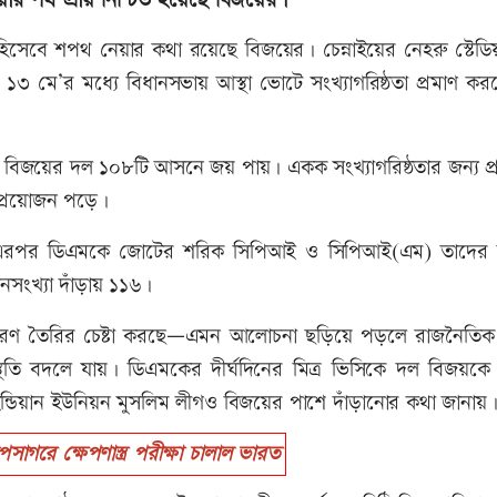
হওয়ার পথ প্রায় নিশ্চিত হয়েছে বিজয়ের।
ী হিসেবে শপথ নেয়ার কথা রয়েছে বিজয়ের। চেন্নাইয়ের নেহরু স্টেড
ী ১৩ মে’র মধ্যে বিধানসভায় আস্থা ভোটে সংখ্যাগরিষ্ঠতা প্রমাণ ক
ায় বিজয়ের দল ১০৮টি আসনে জয় পায়। একক সংখ্যাগরিষ্ঠতার জন্য প
প্রয়োজন পড়ে।
েন। এরপর ডিএমকে জোটের শরিক সিপিআই ও সিপিআই(এম) তাদের
নসংখ্যা দাঁড়ায় ১১৬।
 তৈরির চেষ্টা করছে—এমন আলোচনা ছড়িয়ে পড়লে রাজনৈতিক 
থিতি বদলে যায়। ডিএমকের দীর্ঘদিনের মিত্র ভিসিকে দল বিজয়কে ন
ন্ডিয়ান ইউনিয়ন মুসলিম লীগও বিজয়ের পাশে দাঁড়ানোর কথা জানায়
গরে ক্ষেপণাস্ত্র পরীক্ষা চালাল ভারত