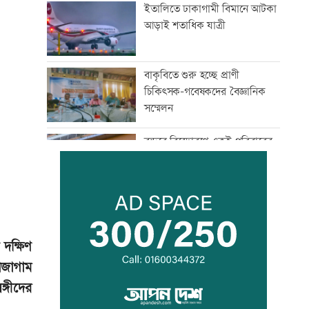
ইতালিতে ঢাকাগামী বিমানে আটকা
আড়াই শতাধিক যাত্রী
বাকৃবিতে শুরু হচ্ছে প্রাণী
চিকিৎসক-গবেষকদের বৈজ্ঞানিক
সম্মেলন
বন্দরে বিস্ফোরণে একই পরিবারের
৩ জন দগ্ধ
পাঁচ আর্থিক প্রতিষ্ঠান বন্ধের
অনুমোদন, রোববার প্রশাসক
নিয়োগ
দক্ষিণ
াজাগাম
ঢাকা-ময়মনসিংহ রেল যোগাযোগ
্গীদের
স্বাভাবিক