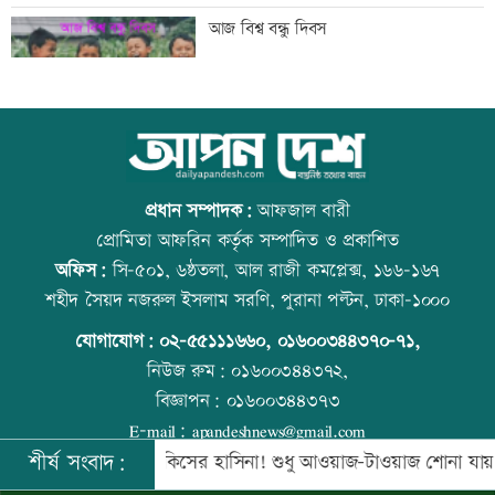
বন্দরে বিস্ফোরণে একই পরিবারের ৩ জন দগ্ধ
আজ বিশ্ব বন্ধু দিবস
পাঁচ আর্থিক প্রতিষ্ঠান বন্ধের অনুমোদন,
উত্থান-পতনের বাজারে আজ স্বর্ণের ভরি কত
রোববার প্রশাসক নিয়োগ
প্রধান সম্পাদক:
আফজাল বারী
প্রোমিতা আফরিন কর্তৃক সম্পাদিত ও প্রকাশিত
অফিস:
সি-৫০১, ৬ষ্ঠতলা, আল রাজী কমপ্লেক্স, ১৬৬-১৬৭
ঢাকা-ময়মনসিংহ রেল যোগাযোগ স্বাভাবিক
কোরআন-হাদিসে নামাজ না পড়ার শাস্তি
শহীদ সৈয়দ নজরুল ইসলাম সরণি, পুরানা পল্টন, ঢাকা-১০০০
যোগাযোগ:
০২-৫৫১১১৬৬০
,
০১৬০০৩৪৪৩৭০-৭১,
নিউজ রুম:
০১৬০০৩৪৪৩৭২,
বিজ্ঞাপন:
০১৬০০৩৪৪৩৭৩
সিঙ্গাপুর থেকে এক কার্গো এলএনজি কিনবে
আজ স্বর্ণ-রুপা যে দামে বিক্রি হচ্ছে
E-mail:
apandeshnews@gmail.com
সরকার
শীর্ষ সংবাদ:
নবে সরকার
কিসের হাসিনা! শুধু আওয়াজ-টাওয়াজ শোনা যায়: স্বরাষ্ট্রমন্ত
©
২০২৬ |
আপন দেশ ডটকম
কর্তৃক সর্বসত্ব ® সংরক্ষিত | উন্নয়নে