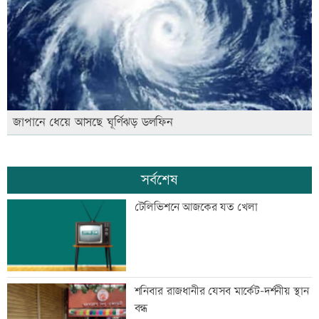
জাপানে ধেয়ে আসছে ঘূর্ণিঝড় ডলফিন
সর্বশেষ
টেলিভিশনে আজকের যত খেলা
শনিবার রাজধানীর যেসব মার্কেট-দর্শনীয় স্থান
বন্ধ