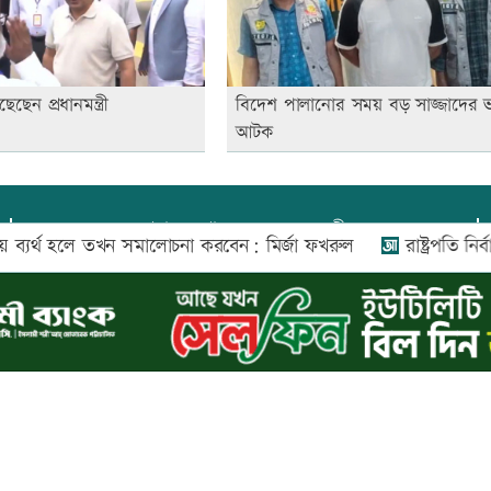
ছেন প্রধানমন্ত্রী
বিদেশ পালানোর সময় বড় সাজ্জাদের 
আটক
প্রধান সম্পাদক:
আফজাল বারী
 হলে তখন সমালোচনা করবেন: মির্জা ফখরুল
রাষ্ট্রপতি নির্বাচনে ব
প্রোমিতা আফরিন কর্তৃক সম্পাদিত ও প্রকাশিত
অফিস:
সি-৫০১, ৬ষ্ঠতলা, আল রাজী কমপ্লেক্স, ১৬৬-১৬৭
শহীদ সৈয়দ নজরুল ইসলাম সরণি, পুরানা পল্টন, ঢাকা-১০০০
০২৬ |
আপন দেশ ডটকম
কর্তৃক সর্বসত্ব ® সংরক্ষিত | উন্নয়নে
ইমিথমেকার