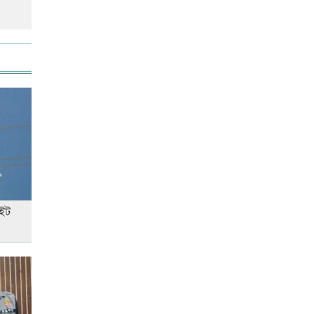
রাজধানীতে ট্রেনের ধাক্কায়
শিক্ষার্থীসহ নিহত ৪
আনসার-ভিডিপির উদ্যোগে সড়ক
সংস্কার
স্বর্ণের দামে বড় লাফ, আজ থেকেই
কার্যকর
াইট
এক দিনের ব্যবধানে কমলো স্বর্ণের
দাম, আজ থেকেই কার্যকর
‘জুলাই গণ-অভ্যুত্থান’ দিবসের ছুটি