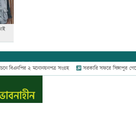
যারা পাবেন না
তুচ্ছ ঘটনায় বাকৃবির দুই হলের
ভাই
শিক্ষার্থীদের সংঘর্ষ, আহত ৪
যোগাযোগ:
০২-৫৫১১১৬৬০
,
০১৬০০৩৪৪৩৭০-৭১,
িএনপির ২ মনোনয়নপত্র সংগ্রহ
সরকারি সফরে সিঙ্গাপুর গেলেন পররাষ্ট্র প
নিউজ রুম:
০১৬০০৩৪৪৩৭২,
বিজ্ঞাপন:
০১৬০০৩৪৪৩৭৩
E-mail:
apandeshnews@gmail.com
স.কম