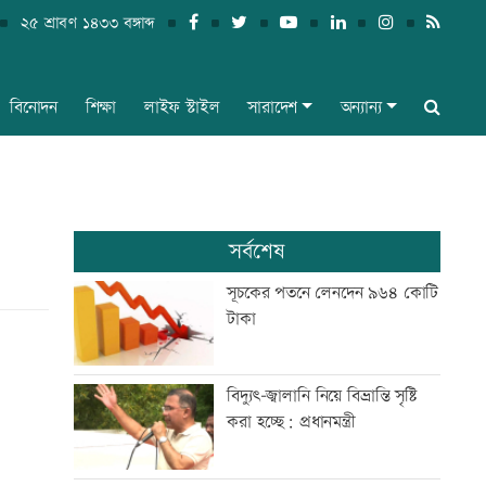
২৫ শ্রাবণ ১৪৩৩ বঙ্গাব্দ
বিনোদন
শিক্ষা
লাইফ স্টাইল
সারাদেশ
অন্যান্য
সর্বশেষ
সূচকের পতনে লেনদেন ৯৬৪ কোটি
টাকা
বিদ্যুৎ-জ্বালানি নিয়ে বিভ্রান্তি সৃষ্টি
করা হচ্ছে: প্রধানমন্ত্রী