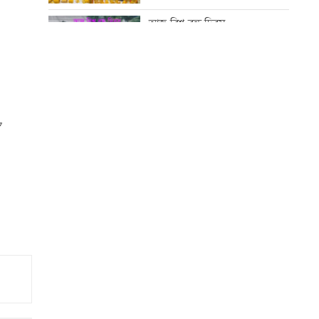
অলি আহমদ
আজ বিশ্ব বন্ধু দিবস
অবশেষে ঢাকায় ফিরল রোমে
আটকে থাকা বিমানের উড়োজাহাজ
কোরআন-হাদিসে নামাজ না পড়ার
শাস্তি
মাতারবাড়ি কয়লা বিদ্যুৎকেন্দ্র ঘুরে
দেখলেন প্রধানমন্ত্রী
আজ স্বর্ণ-রুপা যে দামে বিক্রি হচ্ছে
সিটি ব্যাংকের কার্ড স্পর্শ করলেই
টাকা দেবে এটিএম
আজ দেশে স্বর্ণের দাম বাড়ল নাকি
কমলো
ইউএস-বাংলা এয়ারলাইন্সে নিয়োগ
বিজ্ঞপ্তি