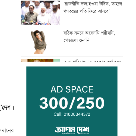
‘রাজনীতি স্বচ্ছ হওয়া উচিত, তাহলে
গণতন্ত্রের গতি ফিরে আসবে’
সঠিক সময়ে আসেননি পরীমনি,
পেছালো শুনানি
‘দেশ পরিচালনায় সরকার ব্যর্থ হলে
তখন সমালোচনা করবেন’
স্থগিত আলিম পরীক্ষার বিষয়সমূহের
সূচি প্রকাশ
দু’দেশ।
বিপিএলে খেলতে চায় শ্রীলঙ্কার
ফ্র্যাঞ্চাইজি
ফিদানের