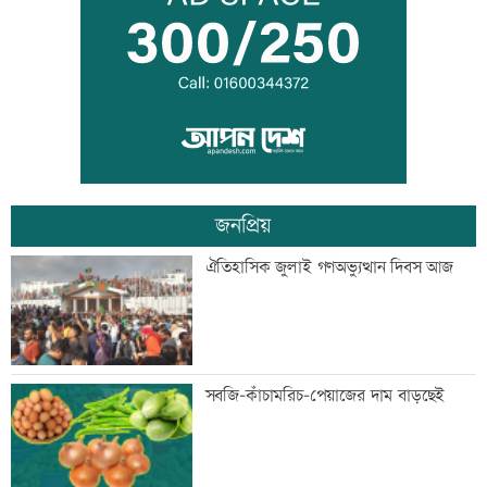
আটজনের
দুপুরের মধ্যে ঝোড়ো হাওয়াসহ বজ্রবৃষ্টি হতে
পারে যেসব অঞ্চলে
জনপ্রিয়
ডিএমপির ১২ ঊর্ধ্বতন কর্মকর্তাকে বদলি
ঐতিহাসিক জুলাই গণঅভ্যুত্থান দিবস আজ
জন্মসূত্রে নাগরিকত্ব সীমিত করতে ট্রাম্পের
সবজি-কাঁচামরিচ-পেয়াজের দাম বাড়ছেই
নতুন নির্বাহী আদেশ