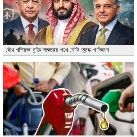
যৌথ প্রতিরক্ষা চুক্তি স্বাক্ষরের পথে সৌদি-তুরস্ক-পাকিস্তান