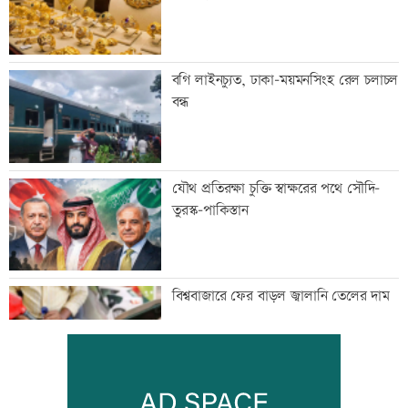
বগি লাইনচ্যুত, ঢাকা-ময়মনসিংহ রেল চলাচল
বন্ধ
যৌথ প্রতিরক্ষা চুক্তি স্বাক্ষরের পথে সৌদি-
তুরস্ক-পাকিস্তান
বিশ্ববাজারে ফের বাড়ল জ্বালানি তেলের দাম
সিলেটে দুই বাসের সংঘর্ষে প্রাণ গেল