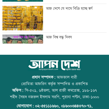
টেলিভিশনে আজকের যত খেলা
আজ দেশে যে দামে বিক্রি হচ্ছে স্বর্ণ
শুক্রবার রাজধানীর যেসব মার্কেট-দর্শনীয় স্থান
আজ বিশ্ব বন্ধু দিবস
বন্ধ
সাতসকালে সড়কে ঝরল ছয় প্রাণ
স্কুল ছাত্রীকে দলবদ্ধ ধর্ষণসহ ভিডিও ধারণ
প্রধান সম্পাদক:
আফজাল বারী
প্রোমিতা আফরিন কর্তৃক সম্পাদিত ও প্রকাশিত
অফিস:
সি-৫০১, ৬ষ্ঠতলা, আল রাজী কমপ্লেক্স, ১৬৬-১৬৭
আজ দেশে স্বর্ণের ভরি কত
প্রতিমন্ত্রীকে ঘিরে ভাইরাল ভিডিওতে ছবি
শহীদ সৈয়দ নজরুল ইসলাম সরণি, পুরানা পল্টন, ঢাকা-১০০০
জুড়ে অপপ্রচার: এলিন
যোগাযোগ:
০২-৫৫১১১৬৬০
,
০১৬০০৩৪৪৩৭০-৭১,