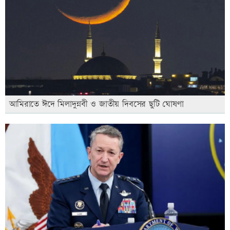
আমিরাতে ঈদে মিলাদুন্নবী ও জাতীয় দিবসের ছুটি ঘোষণা