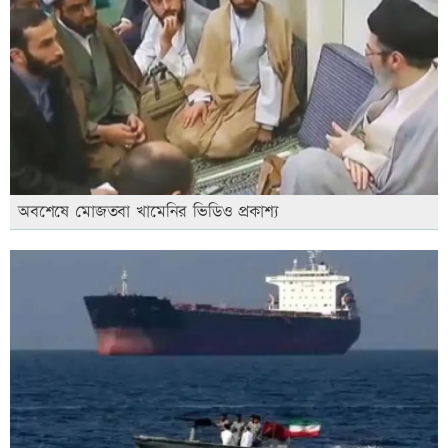
অবশেষে মোজতবা খামেনির ভিডিও প্রকাশ্য