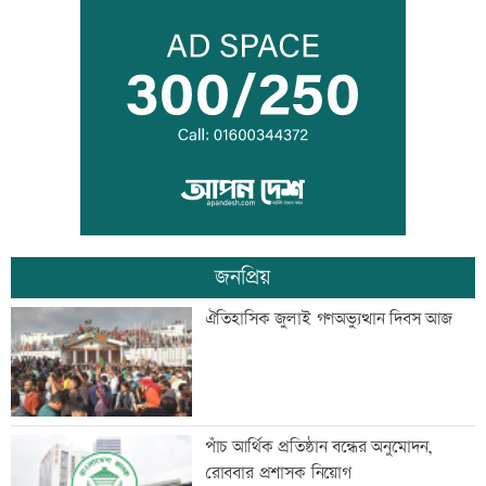
বাবাকে শেষ বিদায় জানাতে রোজারিওতে
মেসি
বৃষ্টি নিয়ে নতুন বার্তা আবহাওয়া অফিসের
জনপ্রিয়
আজ আন্তর্জাতিক আদিবাসী দিবস
ঐতিহাসিক জুলাই গণঅভ্যুত্থান দিবস আজ
কক্সবাজারের পথে প্রধানমন্ত্রী
পাঁচ আর্থিক প্রতিষ্ঠান বন্ধের অনুমোদন,
রোববার প্রশাসক নিয়োগ