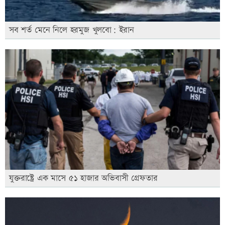
সব শর্ত মেনে নিলে হরমুজ খুলবো: ইরান
যুক্তরাষ্ট্রে এক মাসে ৫১ হাজার অভিবাসী গ্রেফতার