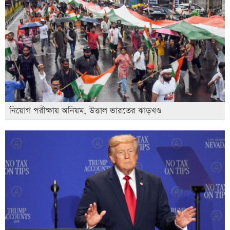
নিয়োগ পরীক্ষায় অনিয়ম, উত্তাল ভারতের ঝাড়খণ্ড