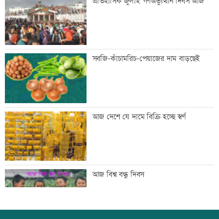
ঐতিহাসিক জুলাই গণঅভ্যুত্থান দিবস আজ
কারাদণ্ড
জিয়াউর রহমান দেশে প্রথম সবুজ বিপ্লবের
সবজি-কাঁচামরিচ-পেয়াজের দাম বাড়ছেই
ডাক দিয়েছিলেন: পরিবেশমন্ত্রী
প্রথম শ্রেণিতে ভর্তি লটারিতে
আজ দেশে যে দামে বিক্রি হচ্ছে স্বর্ণ
মেঘনার ভাঙনরোধে জিও ব্যাগ প্রকল্পে
আজ বিশ্ব বন্ধু দিবস
অনিয়ম, এলাকাবাসীর মানববন্ধন