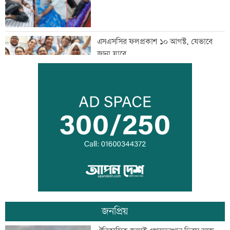
এসএসসির ফলপ্রকাশ ১০ আগস্ট, যেভাবে
জানা যাবে
দরপত্র ছাড়াই ২০০ ইলেকট্রিক বাস কেনার
নীতিগত অনুমোদন
তনু হত্যার আসামি সাবেক সেনাসদস্য
হাফিজুরকে আত্মসমর্পণের নির্দেশ
জনপ্রিয়
দুদকের মামলায় ঢাকা ব্যাংকের ৪ কর্মকর্তার