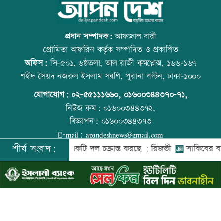
বাংলাদেশি পাঁচ হাজার কৃষি শ্রমিক নেবে
স্কুল ছাত্রীকে দলবদ্ধ ধর্ষণসহ ভিডিও ধারণ
ওমান
প্রধান সম্পাদক:
আফজাল বারী
প্রোমিতা আফরিন কর্তৃক সম্পাদিত ও প্রকাশিত
অফিস:
সি-৫০১, ৬ষ্ঠতলা, আল রাজী কমপ্লেক্স, ১৬৬-১৬৭
স্বর্ণ খাতকে আনুষ্ঠানিক কাঠামোয় আনছে
প্রতিমন্ত্রীকে ঘিরে ভাইরাল ভিডিওতে ছবি
শহীদ সৈয়দ নজরুল ইসলাম সরণি, পুরানা পল্টন, ঢাকা-১০০০
সরকার, মতামত চাইল মন্ত্রণালয়
জুড়ে অপপ্রচার: এলিন
যোগাযোগ:
০২-৫৫১১১৬৬০
,
০১৬০০৩৪৪৩৭০-৭১,
নিউজ রুম:
০১৬০০৩৪৪৩৭২,
বিজ্ঞাপন:
০১৬০০৩৪৪৩৭৩
গবেষণা-দক্ষতা উন্নয়নে বাংলাদেশ-অস্ট্রেলিয়ার
বিশ্ব মাতৃদুগ্ধ দিবস আজ
E-mail:
apandeshnews@gmail.com
নতুন উদ্যোগ
শীর্ষ সংবাদ:
দেশের বিরুদ্ধে একটি দল চক্রান্ত করছে : রিজভী
সাকিবের বাড়িতে হ
©
২০২৬ |
আপন দেশ ডটকম
কর্তৃক সর্বসত্ব ® সংরক্ষিত | উন্নয়নে
ইমিথমেকারস.কম
বিমানবন্দরে বাড়ছে নিরাপত্তা, বসছে অ্যান্টি-
আজ স্বর্ণ-রুপা যে দামে বিক্রি হচ্ছে
ড্রোন সিস্টেম