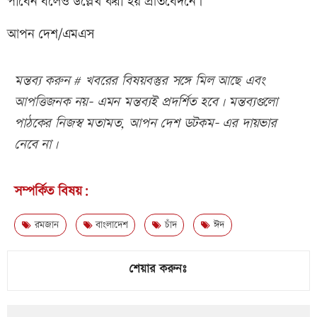
পাবেন বলেও উল্লেখ করা হয় প্রতিবেদনে।
আপন দেশ/এমএস
মন্তব্য করুন # খবরের বিষয়বস্তুর সঙ্গে মিল আছে এবং
আপত্তিজনক নয়- এমন মন্তব্যই প্রদর্শিত হবে। মন্তব্যগুলো
পাঠকের নিজস্ব মতামত, আপন দেশ ডটকম- এর দায়ভার
নেবে না।
সম্পর্কিত বিষয়:
রমজান
বাংলাদেশ
চাঁদ
ঈদ
শেয়ার করুনঃ