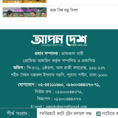
মেসিকে বোমা মেরে উড়িয়ে দেয়ার হুমকি
আজ বিশ্ব বন্ধু দিবস
ব্যাংক এশিয়াতে নিয়োগ বিজ্ঞপ্তি
উত্থান-পতনের বাজারে আজ স্বর্ণের ভরি কত
প্রধান সম্পাদক:
আফজাল বারী
প্রোমিতা আফরিন কর্তৃক সম্পাদিত ও প্রকাশিত
অফিস:
সি-৫০১, ৬ষ্ঠতলা, আল রাজী কমপ্লেক্স, ১৬৬-১৬৭
‘শেখ হাসিনার রাজনৈতিক তৎপরতার দায়
কোরআন-হাদিসে নামাজ না পড়ার শাস্তি
শহীদ সৈয়দ নজরুল ইসলাম সরণি, পুরানা পল্টন, ঢাকা-১০০০
ভারত এড়াতে পারে না’
যোগাযোগ:
০২-৫৫১১১৬৬০
,
০১৬০০৩৪৪৩৭০-৭১,
নিউজ রুম:
০১৬০০৩৪৪৩৭২,
বিজ্ঞাপন:
০১৬০০৩৪৪৩৭৩
‘আরেকটি বিশ্বকাপ খেলার সামর্থ্য নেই’
আজ স্বর্ণ-রুপা যে দামে বিক্রি হচ্ছে
E-mail:
apandeshnews@gmail.com
শীর্ষ সংবাদ:
্রী
রংপুর-লালমনিরহাট রুটে ট্রেন চলাচল বন্ধ
নাটোরে বাস-ভুট