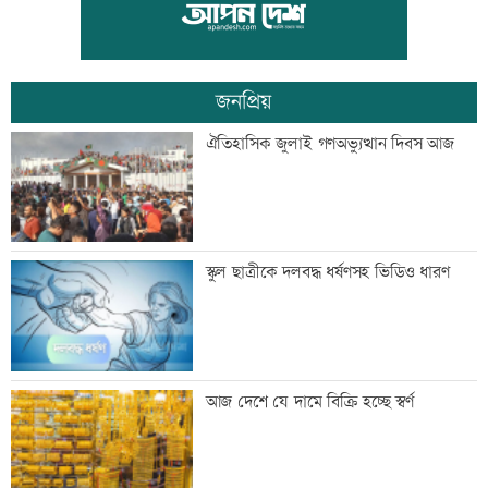
ভেজা চুলে ঘুমাচ্ছেন? জানুন এর প্রভাব
জনপ্রিয়
যুক্তরাষ্ট্রে এক মাসে ৫১ হাজার অভিবাসী
ঐতিহাসিক জুলাই গণঅভ্যুত্থান দিবস আজ
গ্রেফতার
কালীগঞ্জের সেন্ট নিকোলাস চার্চ: ঐতিহ্য ও
স্কুল ছাত্রীকে দলবদ্ধ ধর্ষণসহ ভিডিও ধারণ
সম্প্রীতির প্রতীক
‘শিশুদের সুস্থ বিকাশে নিয়মিত স্বাস্থ্য পরীক্ষা
আজ দেশে যে দামে বিক্রি হচ্ছে স্বর্ণ
গুরুত্বপূর্ণ’