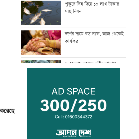
পুকুরে বিষ দিয়ে ১০ লাখ টাকার
মাছ নিধন
স্বর্ণের দামে বড় লাফ, আজ থেকেই
কার্যকর
৬ জেলায় বজ্রসহ বৃষ্টির আভাস,
নদীবন্দরে সতর্কতা
অবশেষে দেশের বাহিরে টেস্ট জিতল
পাকিস্তান
 করেছে
সাকিবের বাড়িতে হামলার পর
অতিরিক্ত পুলিশ মোতায়েন