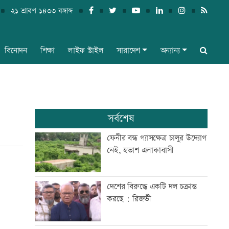
২১ শ্রাবণ ১৪৩৩ বঙ্গাব্দ
বিনোদন
শিক্ষা
লাইফ স্টাইল
সারাদেশ
অন্যান্য
সর্বশেষ
ফেনীর বন্ধ গ্যাসক্ষেত্র চালুর উদ্যোগ
নেই, হতাশ এলাকাবাসী
দেশের বিরুদ্ধে একটি দল চক্রান্ত
করছে : রিজভী