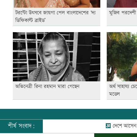
টরন্টো উৎসবে জায়গা পেল বাংলাদেশের ‘দ্য
মুজিব পরদেশী
ডিফিকাল্ট ব্রাইড’
অভিনেত্রী রিনা রহমান মারা গেছেন
অর্থ সাহায্য চে
মডেল
শীর্ষ সংবাদ:
দেশে আসেন, আবারও যুদ্