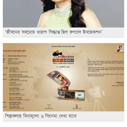
‘জীবনের সবচেয়ে খারাপ সিদ্ধান্ত ছিল কপালে ইনজেকশন’
শিল্পকলায় বিনামূল্যে ৬ সিনেমা দেখা যাবে