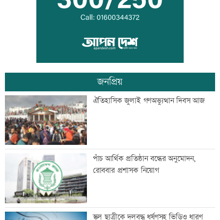
‘দেশ পরিচালনায় সরকার ব্যর্থ হলে তখন
সমালোচনা করবেন’
জনপ্রিয়
স্থগিত আলিম পরীক্ষার বিষয়সমূহের সূচি
ঐতিহাসিক জুলাই গণঅভ্যুত্থান দিবস আজ
প্রকাশ
বিপিএলে খেলতে চায় শ্রীলঙ্কার ফ্র্যাঞ্চাইজি
পাঁচ আর্থিক প্রতিষ্ঠান বন্ধের অনুমোদন,
রোববার প্রশাসক নিয়োগ
বাঁশখালীতে প্রধানমন্ত্রী
স্কুল ছাত্রীকে দলবদ্ধ ধর্ষণসহ ভিডিও ধারণ