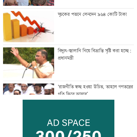
সূচকের পতনে লেনদেন ৯৬৪ কোটি টাকা
বিদ্যুৎ-জ্বালানি নিয়ে বিভ্রান্তি সৃষ্টি করা হচ্ছে:
প্রধানমন্ত্রী
‘রাজনীতি স্বচ্ছ হওয়া উচিত, তাহলে গণতন্ত্রের
গতি ফিরে আসবে’
সঠিক সময়ে আসেননি পরীমনি, পেছালো
শুনানি