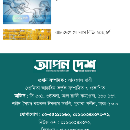
ইতিহাস বিকৃতির অপচেষ্টাকারী অতি দানবীয়
আজ দেশে যে দামে বিক্রি হচ্ছে স্বর্ণ
শক্তি রুখে দিতে হবে এখনই
স্বামীর ওপর অভিমান করে আত্মহত্যা
আজ বিশ্ব বন্ধু দিবস
প্রধান সম্পাদক:
আফজাল বারী
প্রোমিতা আফরিন কর্তৃক সম্পাদিত ও প্রকাশিত
অফিস:
সি-৫০১, ৬ষ্ঠতলা, আল রাজী কমপ্লেক্স, ১৬৬-১৬৭
‘ভারত-বাংলাদেশের প্রধানমন্ত্রী এক হলে,
কোরআন-হাদিসে নামাজ না পড়ার শাস্তি
শহীদ সৈয়দ নজরুল ইসলাম সরণি, পুরানা পল্টন, ঢাকা-১০০০
অনেক সমস্যার সমাধান সম্ভব’
যোগাযোগ:
০২-৫৫১১১৬৬০
,
০১৬০০৩৪৪৩৭০-৭১,
নিউজ রুম:
০১৬০০৩৪৪৩৭২,