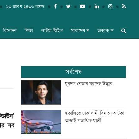
২৩ শ্রাবণ ১৪৩৩ বঙ্গাব্দ
বিনোদন
শিক্ষা
লাইফ স্টাইল
সারাদেশ
অন্যান্য
সর্বশেষ
যুবদল নেতার মরদেহ উদ্ধার
ইতালিতে ঢাকাগামী বিমানে আটকা
টডাউন’
আড়াই শতাধিক যাত্রী
শের সব