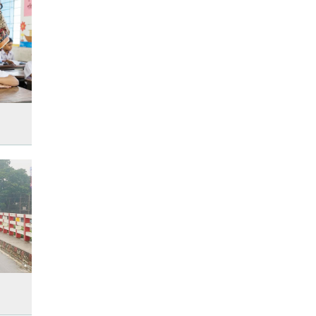
আনসার-ভিডিপির উদ্যোগে সড়ক
সংস্কার
রাজধানীতে ট্রেনের ধাক্কায়
শিক্ষার্থীসহ নিহত ৪
তুচ্ছ ঘটনায় বাকৃবির দুই হলের
শিক্ষার্থীদের সংঘর্ষ, আহত ৪
জাতীয় প্রেমিকা দিবস আজ
‘জুলাই গণ-অভ্যুত্থান’ দিবসের ছুটি