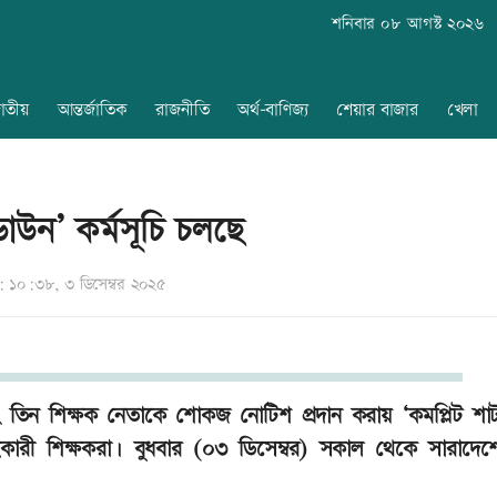
শনিবার ০৮ আগস্ট ২০২৬
াতীয়
আন্তর্জাতিক
রাজনীতি
অর্থ-বাণিজ্য
শেয়ার বাজার
খেলা
াউন’ কর্মসূচি চলছে
 ১০:৩৮, ৩ ডিসেম্বর ২০২৫
বং তিন শিক্ষক নেতাকে শোকজ নোটিশ প্রদান করায় ‘কমপ্লিট শা
সহকারী শিক্ষকরা। বুধবার (০৩ ডিসেম্বর) সকাল থেকে সারাদে