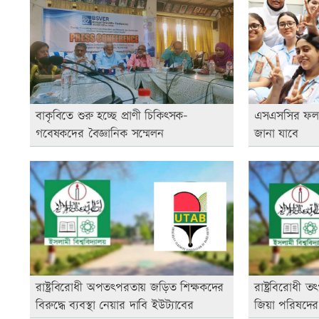
বাকৃবিতে শুরু হচ্ছে প্রাণী চিকিৎসক-
এসএসসির ফলপ্
গবেষকদের বৈজ্ঞানিক সম্মেলন
জানা যাবে
রাষ্ট্রবিরোধী অপতৎপরতায় জড়িত শিক্ষকদের
রাষ্ট্রবিরোধী
বিরুদ্ধে ব্যবস্থা নেয়ার দাবি ইউট্যাবের
জিয়া পরিষদের 