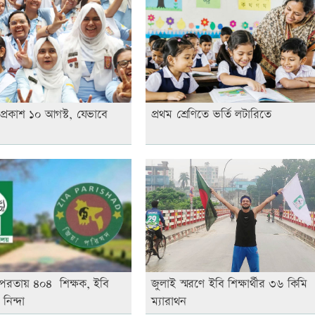
রকাশ ১০ আগস্ট, যেভাবে
প্রথম শ্রেণিতে ভর্তি লটারিতে
 তৎপরতায় ৪০৪ শিক্ষক, ইবি
জুলাই স্মরণে ইবি শিক্ষার্থীর ৩৬ কিমি
নিন্দা
ম্যারাথন