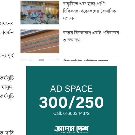
বাকৃবিতে শুরু হচ্ছে প্রাণী
চিকিৎসক-গবেষকদের বৈজ্ঞানিক
সম্মেলন
তবায়নের
াবর্জন
বন্দরে বিস্ফোরণে একই পরিবারের
৩ জন দগ্ধ
ন্য দুই
পাঁচ আর্থিক প্রতিষ্ঠান বন্ধের
অনুমোদন, রোববার প্রশাসক
নিয়োগ
র্মসূচি
মাসুদ,
ঢাকা-ময়মনসিংহ রেল যোগাযোগ
্মসূচি
স্বাভাবিক
সিঙ্গাপুর থেকে এক কার্গো
এলএনজি কিনবে সরকার
ক দাবি