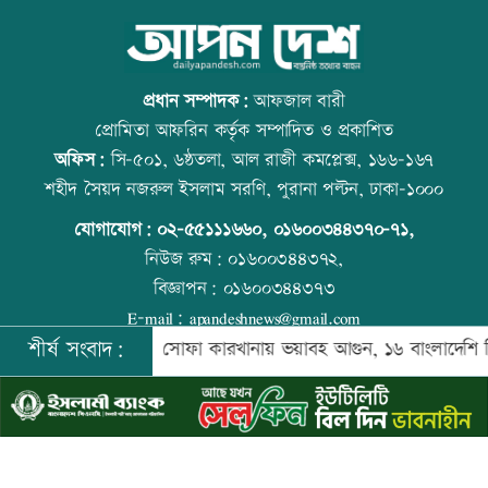
নির্বাচন পদ্ধতি সংস্কার না করলে সহিংসতা
কাঁচা মরিচের দাম কমলেও ডিমের দাম
বাড়বে: এবি পার্টি
বাড়তি
প্রধান সম্পাদক:
আফজাল বারী
প্রোমিতা আফরিন কর্তৃক সম্পাদিত ও প্রকাশিত
অফিস:
সি-৫০১, ৬ষ্ঠতলা, আল রাজী কমপ্লেক্স, ১৬৬-১৬৭
কার্যালয় দখল-পাল্টা দাবিতে ৩ কমিটির
আজ স্বর্ণ-রুপা যে দামে বিক্রি হচ্ছে
শহীদ সৈয়দ নজরুল ইসলাম সরণি, পুরানা পল্টন, ঢাকা-১০০০
লড়াই
যোগাযোগ:
০২-৫৫১১১৬৬০
,
০১৬০০৩৪৪৩৭০-৭১,
নিউজ রুম:
০১৬০০৩৪৪৩৭২,
বিজ্ঞাপন:
০১৬০০৩৪৪৩৭৩
প্রেমিকার সঙ্গে ঘুরতে গিয়ে প্রেমিক নিহত
ট্রেনের ধাক্কায় শিক্ষার্থীসহ নিহত ৪
E-mail:
apandeshnews@gmail.com
শীর্ষ সংবাদ:
সৌদিতে সোফা কারখানায় ভয়াবহ আগুন, ১৬ বাংলাদেশি নিহত
©
২০২৬ |
আপন দেশ ডটকম
কর্তৃক সর্বসত্ব ® সংরক্ষিত | উন্নয়নে
ইমিথমেকারস.কম
হাম উপসর্গে আরও ৫ শিশুর মৃত্যু
আজ দেশে স্বর্ণের দাম বাড়ল নাকি কমলো