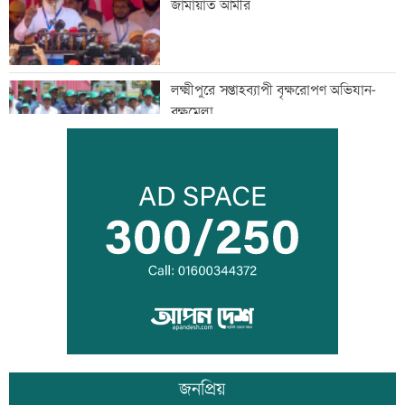
জামায়াত আমীর
লক্ষ্মীপুরে সপ্তাহব্যাপী বৃক্ষরোপণ অভিযান-
বৃক্ষমেলা
বিআইএ-বীমা ফোরামের সঙ্গে আইডিআরএ’র
মতবিনিময়
ঘুমন্ত ব্যক্তিকে জবাইয়ের চেষ্টা
জনপ্রিয়