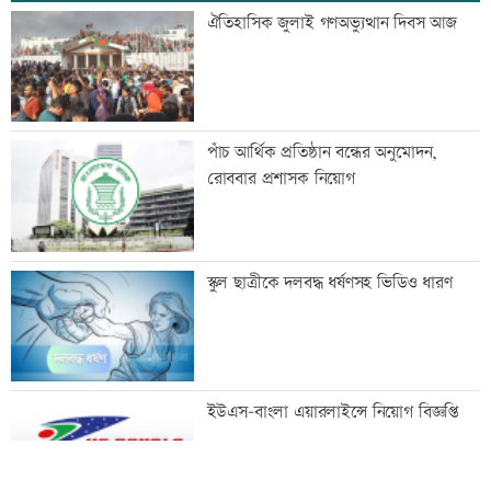
সীমান্তে ৭৮ লাখ টাকার মাদকসহ আটক ২
ঐতিহাসিক জুলাই গণঅভ্যুত্থান দিবস আজ
প্রধানমন্ত্রীর সভাপতিত্বে মন্ত্রিপরিষদের বৈঠক
পাঁচ আর্থিক প্রতিষ্ঠান বন্ধের অনুমোদন,
চলছে
রোববার প্রশাসক নিয়োগ
ধর্ষণসহ ভিডিও ধারণের দায়ে ২ জনের
স্কুল ছাত্রীকে দলবদ্ধ ধর্ষণসহ ভিডিও ধারণ
মৃত্যুদণ্ড
চুপ্পুর বিরুদ্ধে ৫শ’ কোটি টাকা দুর্নীতির
ইউএস-বাংলা এয়ারলাইন্সে নিয়োগ বিজ্ঞপ্তি
অভিযোগ