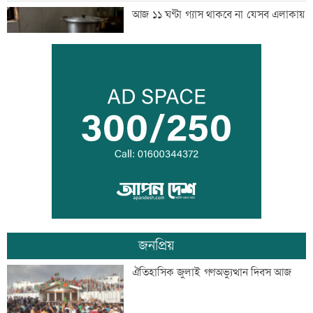
আজ ১১ ঘণ্টা গ্যাস থাকবে না যেসব এলাকায়
সীমান্তে বিএসএফের গুলিতে বাংলাদেশি যুবক
নিহত
৪০ ঘণ্টা পর ঢাকার পথে বিমানের ফ্লাইট
জনপ্রিয়
তিনজনকে পুশইনের চেষ্টা বিএসএফের,
ঐতিহাসিক জুলাই গণঅভ্যুত্থান দিবস আজ
প্রতিহত করল বিজিবি