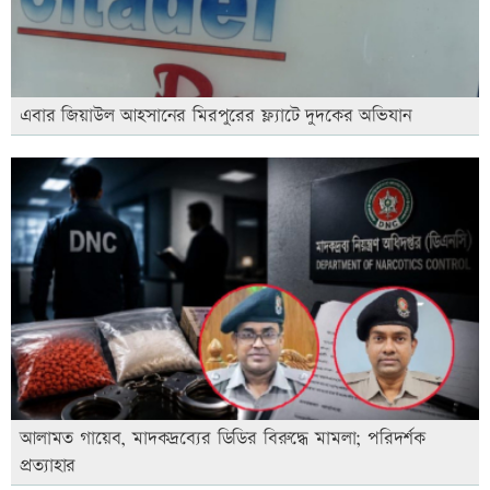
এবার জিয়াউল আহসানের মিরপুরের ফ্ল্যাটে দুদকের অভিযান
আলামত গায়েব, মাদকদ্রব্যের ডিডির বিরুদ্ধে মামলা; পরিদর্শক
প্রত্যাহার