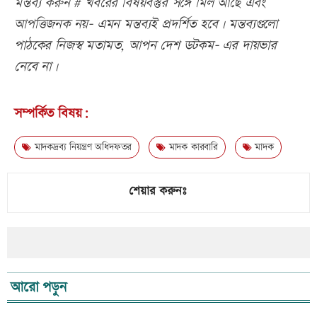
মন্তব্য করুন # খবরের বিষয়বস্তুর সঙ্গে মিল আছে এবং
আপত্তিজনক নয়- এমন মন্তব্যই প্রদর্শিত হবে। মন্তব্যগুলো
পাঠকের নিজস্ব মতামত, আপন দেশ ডটকম- এর দায়ভার
নেবে না।
সম্পর্কিত বিষয়:
মাদকদ্রব্য নিয়ন্ত্রণ অধিদফতর
মাদক কারবারি
মাদক
শেয়ার করুনঃ
আরো পড়ুন