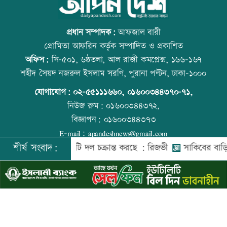
বাংলাদেশি পাঁচ হাজার কৃষি শ্রমিক নেবে
স্কুল ছাত্রীকে দলবদ্ধ ধর্ষণসহ ভিডিও ধারণ
ওমান
প্রধান সম্পাদক:
আফজাল বারী
প্রোমিতা আফরিন কর্তৃক সম্পাদিত ও প্রকাশিত
অফিস:
সি-৫০১, ৬ষ্ঠতলা, আল রাজী কমপ্লেক্স, ১৬৬-১৬৭
স্বর্ণ খাতকে আনুষ্ঠানিক কাঠামোয় আনছে
প্রতিমন্ত্রীকে ঘিরে ভাইরাল ভিডিওতে ছবি
শহীদ সৈয়দ নজরুল ইসলাম সরণি, পুরানা পল্টন, ঢাকা-১০০০
সরকার, মতামত চাইল মন্ত্রণালয়
জুড়ে অপপ্রচার: এলিন
যোগাযোগ:
০২-৫৫১১১৬৬০
,
০১৬০০৩৪৪৩৭০-৭১,
নিউজ রুম:
০১৬০০৩৪৪৩৭২,
বিজ্ঞাপন:
০১৬০০৩৪৪৩৭৩
গবেষণা-দক্ষতা উন্নয়নে বাংলাদেশ-অস্ট্রেলিয়ার
বিশ্ব মাতৃদুগ্ধ দিবস আজ
E-mail:
apandeshnews@gmail.com
নতুন উদ্যোগ
শীর্ষ সংবাদ:
 বিরুদ্ধে একটি দল চক্রান্ত করছে : রিজভী
সাকিবের বাড়িতে হামলা
©
২০২৬ |
আপন দেশ ডটকম
কর্তৃক সর্বসত্ব ® সংরক্ষিত | উন্নয়নে
ইমিথমেকারস.কম
বিমানবন্দরে বাড়ছে নিরাপত্তা, বসছে অ্যান্টি-
আজ স্বর্ণ-রুপা যে দামে বিক্রি হচ্ছে
ড্রোন সিস্টেম