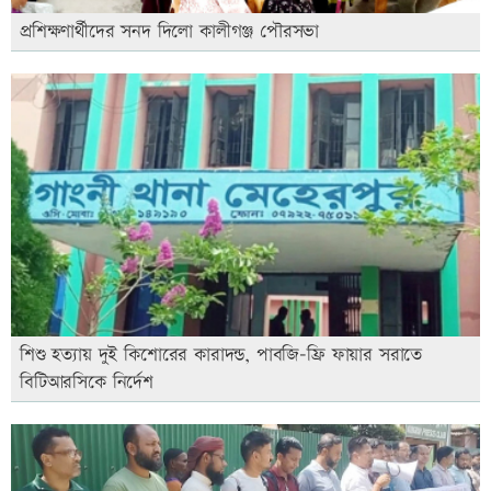
প্রশিক্ষণার্থীদের সনদ দিলো কালীগঞ্জ পৌরসভা
শিশু হত্যায় দুই কিশোরের কারাদন্ড, পাবজি-ফ্রি ফায়ার সরাতে
বিটিআরসিকে নির্দেশ