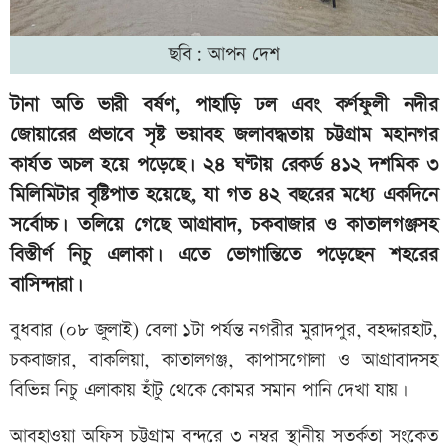
ছবি: আপন দেশ
টানা অতি ভারী বর্ষণ, পাহাড়ি ঢল এবং কর্ণফুলী নদীর
জোয়ারের প্রভাবে সৃষ্ট ভয়াবহ জলাবদ্ধতায় চট্টগ্রাম মহানগর
কার্যত অচল হয়ে পড়েছে। ২৪ ঘণ্টায় রেকর্ড ৪১২ দশমিক ৩
মিলিমিটার বৃষ্টিপাত হয়েছে, যা গত ৪২ বছরের মধ্যে একদিনে
সর্বোচ্চ। তলিয়ে গেছে আগ্রাবাদ, চকবাজার ও কাতালগঞ্জসহ
বিস্তীর্ণ নিচু এলাকা। এতে ভোগান্তিতে পড়েছেন শহরের
বাসিন্দারা।
বুধবার (০৮ জুলাই) বেলা ১টা পর্যন্ত নগরীর মুরাদপুর, বহদ্দারহাট,
চকবাজার, বাকলিয়া, কাতালগঞ্জ, কাপাসগোলা ও আগ্রাবাদসহ
বিভিন্ন নিচু এলাকায় হাঁটু থেকে কোমর সমান পানি দেখা যায়।
আবহাওয়া অফিস চট্টগ্রাম বন্দরে ৩ নম্বর স্থানীয় সতর্কতা সংকেত