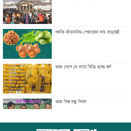
কারাদণ্ড
জিয়াউর রহমান দেশে প্রথম সবুজ বিপ্লবের
সবজি-কাঁচামরিচ-পেয়াজের দাম বাড়ছেই
ডাক দিয়েছিলেন: পরিবেশমন্ত্রী
প্রথম শ্রেণিতে ভর্তি লটারিতে
আজ দেশে যে দামে বিক্রি হচ্ছে স্বর্ণ
মেঘনার ভাঙনরোধে জিও ব্যাগ প্রকল্পে
আজ বিশ্ব বন্ধু দিবস
অনিয়ম, এলাকাবাসীর মানববন্ধন