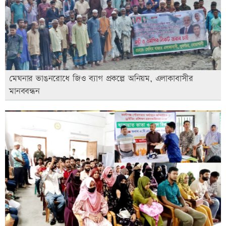
মেঘনার ভাঙনরোধে জিও ব্যাগ প্রকল্পে অনিয়ম, এলাকাবাসীর
মানববন্ধন