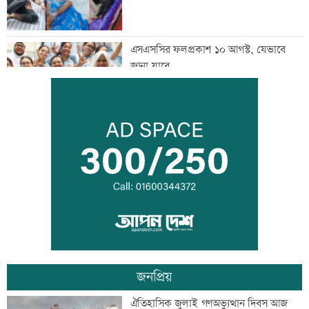
এসএসসির ফলপ্রকাশ ১০ আগস্ট, যেভাবে
জানা যাবে
দরপত্র ছাড়াই ২০০ ইলেকট্রিক বাস কেনার
নীতিগত অনুমোদন
তনু হত্যার আসামি সাবেক সেনাসদস্য
হাফিজুরকে আত্মসমর্পণের নির্দেশ
জনপ্রিয়
দুদকের মামলায় ঢাকা ব্যাংকের ৪ কর্মকর্তার
ঐতিহাসিক জুলাই গণঅভ্যুত্থান দিবস আজ