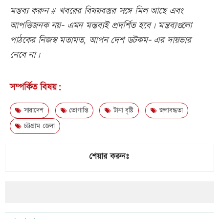
মন্তব্য করুন # খবরের বিষয়বস্তুর সঙ্গে মিল আছে এবং
আপত্তিজনক নয়- এমন মন্তব্যই প্রদর্শিত হবে। মন্তব্যগুলো
পাঠকের নিজস্ব মতামত, আপন দেশ ডটকম- এর দায়ভার
নেবে না।
সম্পর্কিত বিষয়:
সারাদেশ
ভোগান্তি
টানা বৃষ্টি
জলাবদ্ধতা
চট্টগ্রাম জেলা
শেয়ার করুনঃ