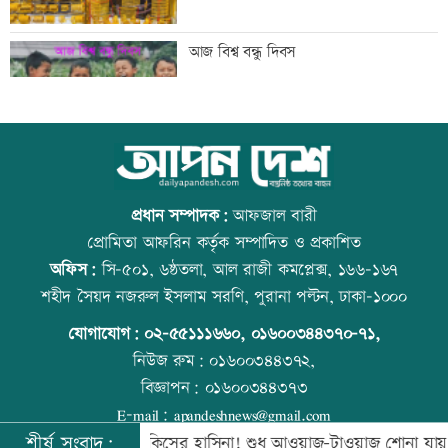
দেশের ৬ অঞ্চলে ভারী বর্ষণের আভাস
আজ বিশ্ব বন্ধু দিবস
সিন্ডিকেট ভেঙে কৃষকদের লাভ নিশ্চিত করা
উত্থান-পতনের বাজারে আজ স্বর্ণের ভরি কত
হবে: আইনমন্ত্রী
প্রধান সম্পাদক:
আফজাল বারী
প্রোমিতা আফরিন কর্তৃক সম্পাদিত ও প্রকাশিত
অফিস:
সি-৫০১, ৬ষ্ঠতলা, আল রাজী কমপ্লেক্স, ১৬৬-১৬৭
টেলিভিশনে আজকের যত খেলা
আজ স্বর্ণ-রুপা যে দামে বিক্রি হচ্ছে
শহীদ সৈয়দ নজরুল ইসলাম সরণি, পুরানা পল্টন, ঢাকা-১০০০
যোগাযোগ:
০২-৫৫১১১৬৬০
,
০১৬০০৩৪৪৩৭০-৭১,
নিউজ রুম:
০১৬০০৩৪৪৩৭২,
বিজ্ঞাপন:
০১৬০০৩৪৪৩৭৩
শনিবার রাজধানীর যেসব মার্কেট-দর্শনীয় স্থান
কোরআন-হাদিসে নামাজ না পড়ার শাস্তি
E-mail:
apandeshnews@gmail.com
বন্ধ
শীর্ষ সংবাদ:
বে সরকার
কিসের হাসিনা! শুধু আওয়াজ-টাওয়াজ শোনা যায়: স্বরাষ্ট্রমন্ত্র