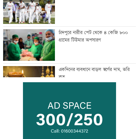
চাঁদপুরে নারীর পেট থেকে ৪ কেজি ৮০০
গ্রামের টিউমার অপসারণ
একদিনের ব্যবধানে বাড়ল স্বর্ণের দাম, ভরি
কত
নারী সহকর্মীর ঘর থেকে বস্ত্রহীন অবস্থায়
যুবদল নেতা আটক