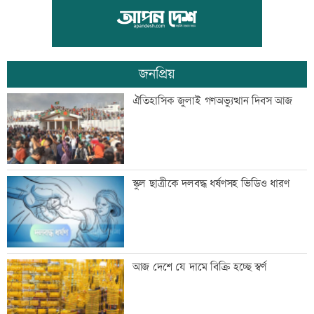
ড্যাবের প্রতিষ্ঠাবার্ষিকীতে প্রধানমন্ত্রী
জনপ্রিয়
ট্রাম্পের বিলাসী ’বলরুম প্রকল্প’ আটকে
ঐতিহাসিক জুলাই গণঅভ্যুত্থান দিবস আজ
দিলেন আদালত
আগস্টে ফের টানা ৪ দিনের ছুটির সুযোগ
স্কুল ছাত্রীকে দলবদ্ধ ধর্ষণসহ ভিডিও ধারণ
এসএসসির ফলাফল সোমবার, যে ৩ উপায়ে
আজ দেশে যে দামে বিক্রি হচ্ছে স্বর্ণ
জানবেন