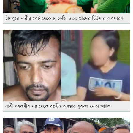
চাঁদপুরে নারীর পেট থেকে ৪ কেজি ৮০০ গ্রামের টিউমার অপসারণ
নারী সহকর্মীর ঘর থেকে বস্ত্রহীন অবস্থায় যুবদল নেতা আটক