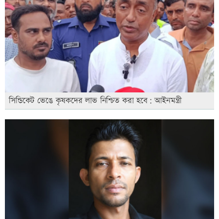
সিন্ডিকেট ভেঙে কৃষকদের লাভ নিশ্চিত করা হবে: আইনমন্ত্রী