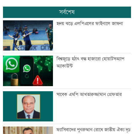
সর্বশেষ
হৃদয় ঝড়ে এলপিএলের ফাইনালে জাফনা
বিশ্বজুড়ে হঠাৎ বন্ধ হাজারো হোয়াটসঅ্যাপ
অ্যাকাউন্ট
সাবেক এমপি আখতারুজ্জামান গ্রেফতার
ফ্যাসিবাদের পুনরুত্থান রোধে জাতীয় ঐক্য দৃঢ়