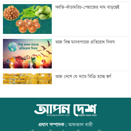
জামালপুরে বিএনপির বিজয় র‍্যালি
সবজি-কাঁচামরিচ-পেয়াজের দাম বাড়ছেই
জুলাই সনদের প্রত্যেক অক্ষর বাস্তবায়ন করা
আজ বিশ্ব মানবপাচার প্রতিরোধ দিবস
হবে: পানিসম্পদ প্রতিমন্ত্রী
জুলাই হত্যাকাণ্ডের বিচারে দাবিতে
আজ দেশে যে দামে বিক্রি হচ্ছে স্বর্ণ
সাংবাদিকদের র‍্যালি
জামায়াতের সাবেক আমীর কারাগারে, ৩৯১
আজ বিশ্ব বন্ধু দিবস
কোটি টাকা আত্মসাৎ
প্রধান সম্পাদক:
আফজাল বারী