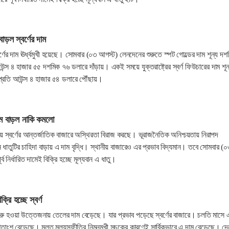
বাড়ল স্বর্ণের দাম
র্ণের দাম ঊর্ধ্বমুখী হয়েছে। সোমবার (০৩ আগস্ট) লেনদেনের শুরুতে স্পট গোল্ডের দাম শূন্য দশ
্স ৪ হাজার ৫৫ দশমিক ৭৬ ডলারে দাঁড়ায়। একই সময়ে যুক্তরাষ্ট্রের স্বর্ণ ফিউচারের দাম শূন
্রতি আউন্স ৪ হাজার ৫৪ ডলারে পৌঁছায়।
াম বাড়ল নাকি কমলো
য় স্বর্ণের আন্তর্জাতিক বাজারে অস্থিরতা বিরাজ করছে। ভূরাজনৈতিক অনিশ্চয়তায় নিরাপদ
ান ধাতুটির চাহিদা বাড়ায় এ দাম বৃদ্ধি। স্থানীয় বাজারেও এর প্রভাব বিদ্যমান। তবে সোমবার (০
ব নির্ধারিত দামেই বিক্রি হচ্ছে মূল্যবান এ ধাতু।
রি হচ্ছে স্বর্ণ
 শুরু হওয়া উত্তেজনায় তেলের দাম বেড়েছে। যার প্রভাব পড়েছে স্বর্ণের বাজারে। চলতি মাসে
.১ শতাংশ বেড়েছে। মূলত মূল্যস্ফীতির নিম্নমুখী সূচকের কারণেই সার্বিকভাবে এ দাম বেড়েছে। দ