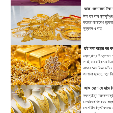
আজ দেশে কত টাকা ভরি
টানা দুই দফা মূল্যবৃদ্
করেছে বাংলাদেশ জুয়েলা
মূল্যবান এ ধাতু।
দুই দফা বাড়ার পর কম
মধ্যপ্রাচ্যে উত্তেজনা
তারই ধারাবাহিকতায় টান
হাজার ৩২৪ টাকা কমিয়ে ন
জানানো হয়েছে, নতুন নির্
আজ দেশে যে দামে বিক্
মধ্যপ্রাচ্যে অচলঅবস্থা
ফেডারেল রিজার্ভের সম্ভ
দেশে টানা দ্বিতীয়বারের