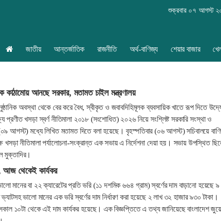
শুক্রবার ০৭ আগস্ট 
জাতীয়
আন্তর্জাতিক
রাজনীতি
অর্থ-বাণিজ্য
শেয়ার বাজার
খে
ানিক কাঠামোয় আনছে সরকার, মতামত চাইল মন্ত্রণালয়
নুষ্ঠানিক অবস্থা থেকে বের করে বৈধ, স্বীকৃত ও জবাবদিহিমূলক ব্যবসায়িক খাতে রূপ দিতে উদ্
যে প্রণীত খসড়া স্বর্ণ নীতিমালা ২০১৮ (সংশোধিত) ২০২৬ নিয়ে সংশ্লিষ্ট সরকারি সংস্থা ও
০৯ আগস্ট) মধ্যে লিখিত মতামত দিতে বলা হয়েছে। বৃহস্পতিবার (০৬ আগস্ট) সচিবালয়ে বাণি
ক্ষে খসড়া নীতিমালা পর্যালোচনা-সংক্রান্ত এক সভায় এ নির্দেশনা দেয়া হয়। সভায় উপস্থিত ছি
দুল মুক্তাদির।
াফ, আজ থেকেই কার্যকর
লো মানের বা ২২ ক্যারেটের প্রতি ভরি (১১ দশমিক ৬৬৪ গ্রাম) স্বর্ণের দাম বাড়ানো হয়েছে ৯
্যাটসহ ভালো মানের এক ভরি স্বর্ণের দাম নির্ধারণ করা হয়েছে ২ লাখ ৩২ হাজার ৯৩০ টাকা।
সকাল ১০টা থেকে এই দাম কার্যকর হয়েছে। এক বিজ্ঞপ্তিতে এ তথ্য জানিয়েছে বাংলাদেশ জুয়েল
)।