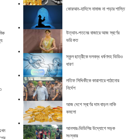
কোরআন-হাদিসে নামাজ না পড়ার শাস্তি
উত্থান-পতনের বাজারে আজ স্বর্ণের
মিক
ভরি কত
্য
স্কুল ছাত্রীকে দলবদ্ধ ধর্ষণসহ ভিডিও
ধারণ
লতিফ সিদ্দিকীকে কারাগারে পাঠানোর
নির্দেশ
৩
আজ দেশে স্বর্ণের দাম বাড়ল নাকি
কমলো
আনসার-ভিডিপির উদ্যোগে সড়ক
 এখন
সংস্কার
েশের