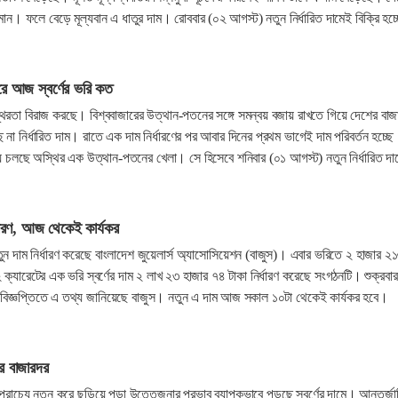
মান। ফলে বেড়ে মূল্যবান এ ধাতুর দাম। রোববার (০২ আগস্ট) নতুন নির্ধারিত দামেই বিক্রি হচ্
ে আজ স্বর্ণের ভরি কত
স্থিরতা বিরাজ করছে। বিশ্ববাজারের উত্থান-পতনের সঙ্গে সমন্বয় বজায় রাখতে গিয়ে দেশের বাজ
 না নির্ধারিত দাম। রাতে এক দাম নির্ধারণের পর আবার দিনের প্রথম ভাগেই দাম পরিবর্তন হচ্ছ
য়ে চলছে অস্থির এক উত্থান-পতনের খেলা। সে হিসেবে শনিবার (০১ আগস্ট) নতুন নির্ধারিত দা
র্ধারণ, আজ থেকেই কার্যকর
নতুন দাম নির্ধারণ করেছে বাংলাদেশ জুয়েলার্স অ্যাসোসিয়েশন (বাজুস)। এবার ভরিতে ২ হাজার ২
 ক্যারেটের এক ভরি স্বর্ণের দাম ২ লাখ ২৩ হাজার ৭৪ টাকা নির্ধারণ করেছে সংগঠনটি। শুক্রবার
বিজ্ঞপ্তিতে এ তথ্য জানিয়েছে বাজুস। নতুন এ দাম আজ সকাল ১০টা থেকেই কার্যকর হবে।
র বাজারদর
যপ্রাচ্যে নতুন করে ছড়িয়ে পড়া উত্তেজনার প্রভাব ব্যাপকভাবে পড়ছে স্বর্ণের দামে। আন্তর্জ