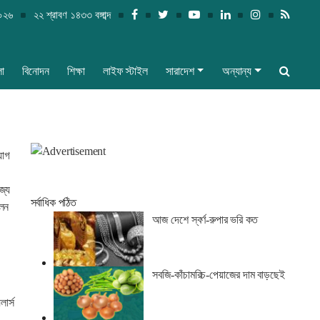
২০২৬
২২ শ্রাবণ ১৪৩৩ বঙ্গাব্দ
লা
বিনোদন
শিক্ষা
লাইফ স্টাইল
সারাদেশ
অন্যান্য
যোগ
জ্য
সর্বাধিক পঠিত
লেন
আজ দেশে স্বর্ণ-রুপার ভরি কত
সবজি-কাঁচামরিচ-পেয়াজের দাম বাড়ছেই
ার্স