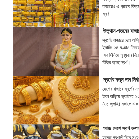
বাজারেও এ প্রভাব বিদ্য
স্বর্ণ।
উত্থান-পতনের বাজার
স্বর্ণের বাজারে চরম অ
ইদানিং ২৪ ঘণ্টাও টিকছে
সব মিলিয়ে মূল্যবান নি
বিক্রি হচ্ছে স্বর্ণ।
স্বর্ণের নতুন দাম নি
দেশের বাজারে স্বর্ণের 
টাকা বাড়িয়ে ভ্যাটসহ ২২
(৩১ জুলাই) সকালে এক 
আজ দেশে স্বর্ণ-রুপা
হরমুজ প্রণালী ঘিরে মধ্