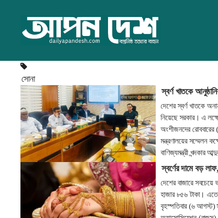
সোনা
স্বর্ণ খাতকে আনুষ্ঠ
দেশের স্বর্ণ খাতকে অনা
নিয়েছে সরকার। এ লক্ষ্
অংশীজনদের রোববারের (
মন্ত্রণালয়ের সম্মেলন ক
বাণিজ্যমন্ত্রী খন্দকার আব্
স্বর্ণের দামে বড় ল
দেশের বাজারে সবচেয়ে ভা
হাজার ৮৫৬ টাকা। এতে ভ
বৃহস্পতিবার (৬ আগস্ট) 
অ্যাসোসিয়েশন (বাজুস