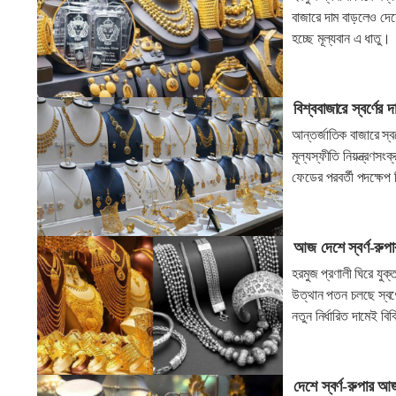
বাজারে দাম বাড়লেও দেশ
হচ্ছে মূল্যবান এ ধাতু।
বিশ্ববাজারে স্বর্ণের
আন্তর্জাতিক বাজারে স্ব
মূল্যস্ফীতি নিয়ন্ত্রণস
ফেডের পরবর্তী পদক্ষেপ ন
আজ দেশে স্বর্ণ-রুপ
হরমুজ প্রণালী ঘিরে যুক
উত্থান পতন চলছে স্বর্
নতুন নির্ধারিত দামেই বিক
দেশে স্বর্ণ-রুপার 