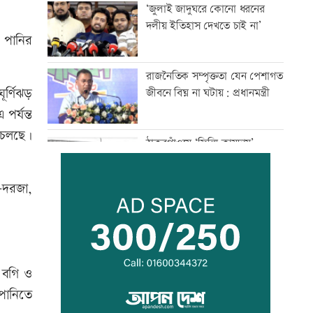
‘জুলাই জাদুঘরে কোনো ধরনের
দলীয় ইতিহাস দেখতে চাই না’
 পানির
রাজনৈতিক সম্পৃক্ততা যেন পেশাগত
র্ণিঝড়
জীবনে বিঘ্ন না ঘটায়: প্রধানমন্ত্রী
পর্যন্ত
 চলছে।
ঠাকুরগাঁওয়ে ‘ফিল্মি কায়দায়’
পুলিশের হেফাজত থেকে পালালেন
আসামি
-দরজা,
রংপুর-লালমনিরহাট রুটে ট্রেন
চলাচল বন্ধ
 বগি ও
নাটোরে বাস-ভুটভুটির সংঘর্ষে তিন
পানিতে
গরু ব্যবসায়ী নিহত