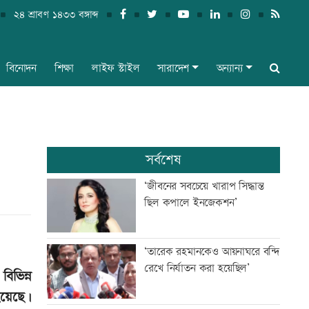
২৪ শ্রাবণ ১৪৩৩ বঙ্গাব্দ
বিনোদন
শিক্ষা
লাইফ স্টাইল
সারাদেশ
অন্যান্য
সর্বশেষ
‘জীবনের সবচেয়ে খারাপ সিদ্ধান্ত
ছিল কপালে ইনজেকশন’
‘তারেক রহমানকেও আয়নাঘরে বন্দি
রেখে নির্যাতন করা হয়েছিল’
িভিন্ন
হয়েছে।