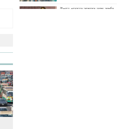
অবস্থায় যুবদল নেতা আটক
উত্থান-পতনের বাজারে আজ স্বর্ণের
ভরি কত
ড্যাবের প্রতিষ্ঠাবার্ষিকীতে প্রধানমন্ত্রী
আজ স্বর্ণ-রুপা যে দামে বিক্রি হচ্ছে
ট্রাম্পের বিলাসী ’বলরুম প্রকল্প’
আটকে দিলেন আদালত
কোরআন-হাদিসে নামাজ না পড়ার
শাস্তি
আগস্টে ফের টানা ৪ দিনের ছুটির
সুযোগ
বিশ্ব মাতৃদুগ্ধ দিবস আজ
আজ দেশে স্বর্ণের দাম বাড়ল নাকি
কমলো