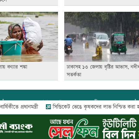
য় বন্যার শঙ্কা
ঢাকাসহ ১৩ জেলায় বৃষ্টির আভাস, নদীব
সতর্কতা
প্রধান সম্পাদক:
আফজাল বারী
ে প্রধানমন্ত্রী
সিন্ডিকেট ভেঙে কৃষকদের লাভ নিশ্চিত করা হবে: আইন
প্রোমিতা আফরিন কর্তৃক সম্পাদিত ও প্রকাশিত
অফিস:
সি-৫০১, ৬ষ্ঠতলা, আল রাজী কমপ্লেক্স, ১৬৬-১৬৭
শহীদ সৈয়দ নজরুল ইসলাম সরণি, পুরানা পল্টন, ঢাকা-১০০০