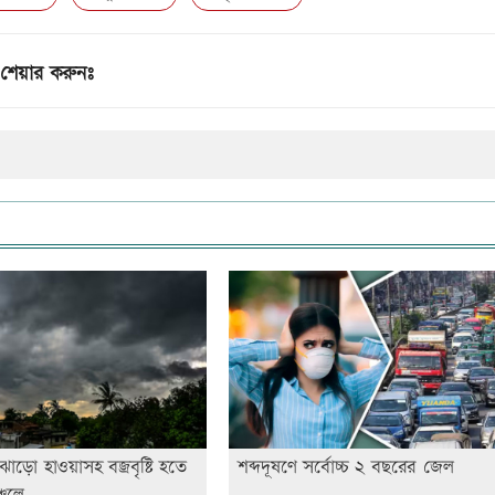
শেয়ার করুনঃ
ঝোড়ো হাওয়াসহ বজ্রবৃষ্টি হতে
শব্দদূষণে সর্বোচ্চ ২ বছরের জেল
্চলে