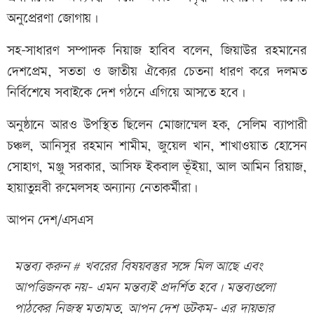
অনুপ্রেরণা জোগায়।
সহ-সাধারণ সম্পাদক নিয়াজ হাবিব বলেন, জিয়াউর রহমানের
দেশপ্রেম, সততা ও জাতীয় ঐক্যের চেতনা ধারণ করে দলমত
নির্বিশেষে সবাইকে দেশ গঠনে এগিয়ে আসতে হবে।
অনুষ্ঠানে আরও উপস্থিত ছিলেন মোজাম্মেল হক, সেলিম ব্যাপারী
চঞ্চল, আনিসুর রহমান শামীম, জুয়েল খান, শাখাওয়াত হোসেন
সোহাগ, মঞ্জু সরকার, আসিফ ইকবাল ভূঁইয়া, আল আমিন রিয়াজ,
হায়াতুন্নবী রুমেলসহ অন্যান্য নেতাকর্মীরা।
আপন দেশ/এসএস
মন্তব্য করুন # খবরের বিষয়বস্তুর সঙ্গে মিল আছে এবং
আপত্তিজনক নয়- এমন মন্তব্যই প্রদর্শিত হবে। মন্তব্যগুলো
পাঠকের নিজস্ব মতামত, আপন দেশ ডটকম- এর দায়ভার