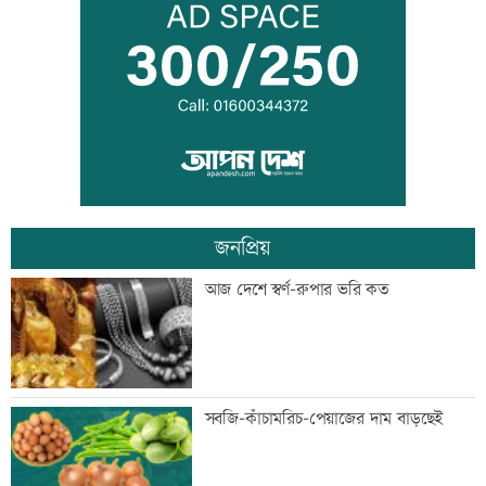
আজ দেশে স্বর্ণের দাম বাড়ল নাকি কমল
হৃদয় ঝড়ে এলপিএলের ফাইনালে জাফনা
জনপ্রিয়
বিশ্বজুড়ে হঠাৎ বন্ধ হাজারো হোয়াটসঅ্যাপ
আজ দেশে স্বর্ণ-রুপার ভরি কত
অ্যাকাউন্ট
সাবেক এমপি আখতারুজ্জামান গ্রেফতার
সবজি-কাঁচামরিচ-পেয়াজের দাম বাড়ছেই