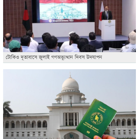
টোকিও দূতাবাসে জুলাই গণঅভ্যুত্থান দিবস উদযাপন