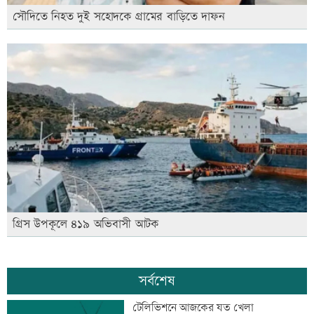
সৌদিতে নিহত দুই সহোদকে গ্রামের বাড়িতে দাফন
গ্রিস উপকূলে ৪১৯ অভিবাসী আটক
সর্বশেষ
টেলিভিশনে আজকের যত খেলা