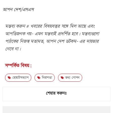
আপন দেশ/এসএস
মন্তব্য করুন # খবরের বিষয়বস্তুর সঙ্গে মিল আছে এবং
আপত্তিজনক নয়- এমন মন্তব্যই প্রদর্শিত হবে। মন্তব্যগুলো
পাঠকের নিজস্ব মতামত, আপন দেশ ডটকম- এর দায়ভার
নেবে না।
সম্পর্কিত বিষয়:
হোয়াটসঅ্যাপ
নিরাপত্তা
তথ্য গোপন
শেয়ার করুনঃ