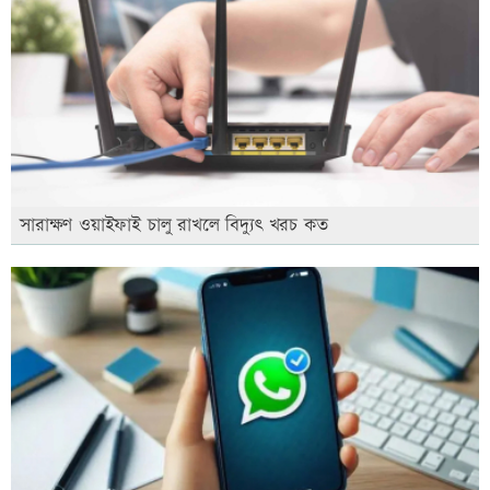
সারাক্ষণ ওয়াইফাই চালু রাখলে বিদ্যুৎ খরচ কত