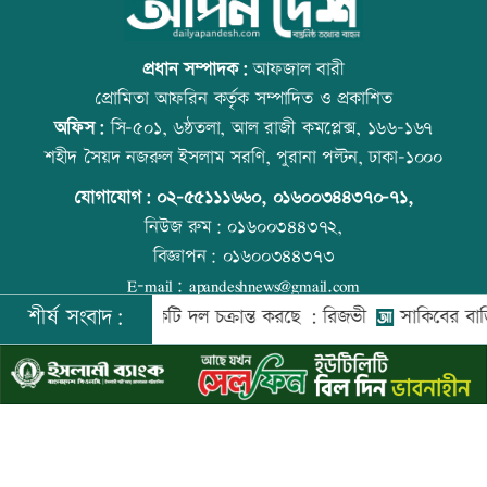
সিলেটে দুই বাসের সংঘর্ষে প্রাণ গেল
আজ বিশ্ব বন্ধু দিবস
আটজনের
প্রধান সম্পাদক:
আফজাল বারী
প্রোমিতা আফরিন কর্তৃক সম্পাদিত ও প্রকাশিত
অফিস:
সি-৫০১, ৬ষ্ঠতলা, আল রাজী কমপ্লেক্স, ১৬৬-১৬৭
দুপুরের মধ্যে ঝোড়ো হাওয়াসহ বজ্রবৃষ্টি হতে
প্রতিমন্ত্রীকে ঘিরে ভাইরাল ভিডিওতে ছবি
শহীদ সৈয়দ নজরুল ইসলাম সরণি, পুরানা পল্টন, ঢাকা-১০০০
পারে যেসব অঞ্চলে
জুড়ে অপপ্রচার: এলিন
যোগাযোগ:
০২-৫৫১১১৬৬০
,
০১৬০০৩৪৪৩৭০-৭১,
নিউজ রুম:
০১৬০০৩৪৪৩৭২,
বিজ্ঞাপন:
০১৬০০৩৪৪৩৭৩
ডিএমপির ১২ ঊর্ধ্বতন কর্মকর্তাকে বদলি
কোরআন-হাদিসে নামাজ না পড়ার শাস্তি
E-mail:
apandeshnews@gmail.com
শীর্ষ সংবাদ:
শের বিরুদ্ধে একটি দল চক্রান্ত করছে : রিজভী
সাকিবের বাড়িতে হাম
©
২০২৬ |
আপন দেশ ডটকম
কর্তৃক সর্বসত্ব ® সংরক্ষিত | উন্নয়নে
ইমিথমেকারস.কম
জন্মসূত্রে নাগরিকত্ব সীমিত করতে ট্রাম্পের
বিশ্ব মাতৃদুগ্ধ দিবস আজ
নতুন নির্বাহী আদেশ