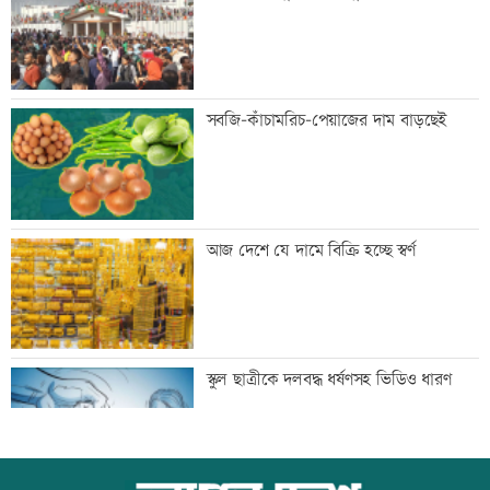
থেকেই কার্যকর
বগি লাইনচ্যুত, ঢাকা-ময়মনসিংহ রেল চলাচল
সবজি-কাঁচামরিচ-পেয়াজের দাম বাড়ছেই
বন্ধ
যৌথ প্রতিরক্ষা চুক্তি স্বাক্ষরের পথে সৌদি-
আজ দেশে যে দামে বিক্রি হচ্ছে স্বর্ণ
তুরস্ক-পাকিস্তান
বিশ্ববাজারে ফের বাড়ল জ্বালানি তেলের দাম
স্কুল ছাত্রীকে দলবদ্ধ ধর্ষণসহ ভিডিও ধারণ