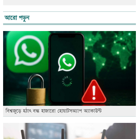
আরো পড়ুন
বিশ্বজুড়ে হঠাৎ বন্ধ হাজারো হোয়াটসঅ্যাপ অ্যাকাউন্ট