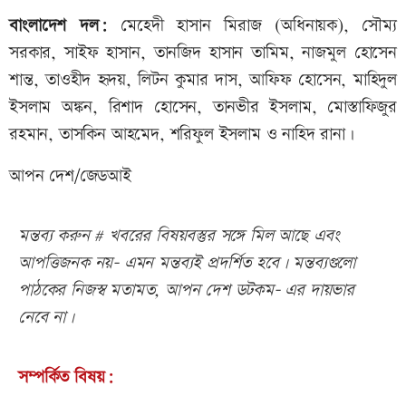
বাংলাদেশ দল:
মেহেদী হাসান মিরাজ (অধিনায়ক), সৌম্য
সরকার, সাইফ হাসান, তানজিদ হাসান তামিম, নাজমুল হোসেন
শান্ত, তাওহীদ হৃদয়, লিটন কুমার দাস, আফিফ হোসেন, মাহিদুল
ইসলাম অঙ্কন, রিশাদ হোসেন, তানভীর ইসলাম, মোস্তাফিজুর
রহমান, তাসকিন আহমেদ, শরিফুল ইসলাম ও নাহিদ রানা।
আপন দেশ/জেডআই
মন্তব্য করুন # খবরের বিষয়বস্তুর সঙ্গে মিল আছে এবং
আপত্তিজনক নয়- এমন মন্তব্যই প্রদর্শিত হবে। মন্তব্যগুলো
পাঠকের নিজস্ব মতামত, আপন দেশ ডটকম- এর দায়ভার
নেবে না।
সম্পর্কিত বিষয়: