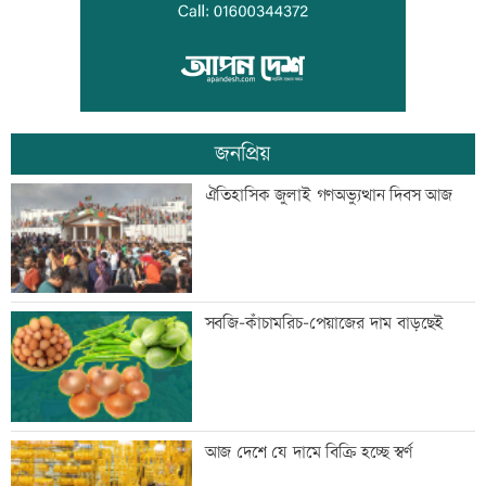
বগি লাইনচ্যুত, ঢাকা-ময়মনসিংহ রেল চলাচল
বন্ধ
জনপ্রিয়
যৌথ প্রতিরক্ষা চুক্তি স্বাক্ষরের পথে সৌদি-
ঐতিহাসিক জুলাই গণঅভ্যুত্থান দিবস আজ
তুরস্ক-পাকিস্তান
বিশ্ববাজারে ফের বাড়ল জ্বালানি তেলের দাম
সবজি-কাঁচামরিচ-পেয়াজের দাম বাড়ছেই
সিলেটে দুই বাসের সংঘর্ষে প্রাণ গেল
আজ দেশে যে দামে বিক্রি হচ্ছে স্বর্ণ
আটজনের