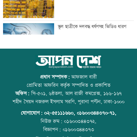
দুপুরের মধ্যে ঝোড়ো হাওয়াসহ বজ্রবৃষ্টি হতে
স্কুল ছাত্রীকে দলবদ্ধ ধর্ষণসহ ভিডিও ধারণ
পারে যেসব অঞ্চলে
ডিএমপির ১২ ঊর্ধ্বতন কর্মকর্তাকে বদলি
আজ বিশ্ব বন্ধু দিবস
প্রধান সম্পাদক:
আফজাল বারী
প্রোমিতা আফরিন কর্তৃক সম্পাদিত ও প্রকাশিত
অফিস:
সি-৫০১, ৬ষ্ঠতলা, আল রাজী কমপ্লেক্স, ১৬৬-১৬৭
জন্মসূত্রে নাগরিকত্ব সীমিত করতে ট্রাম্পের
প্রতিমন্ত্রীকে ঘিরে ভাইরাল ভিডিওতে ছবি
শহীদ সৈয়দ নজরুল ইসলাম সরণি, পুরানা পল্টন, ঢাকা-১০০০
নতুন নির্বাহী আদেশ
জুড়ে অপপ্রচার: এলিন
যোগাযোগ:
০২-৫৫১১১৬৬০
,
০১৬০০৩৪৪৩৭০-৭১,
নিউজ রুম:
০১৬০০৩৪৪৩৭২,
বিজ্ঞাপন:
০১৬০০৩৪৪৩৭৩
টেলিভিশনে আজকের যত খেলা
কোরআন-হাদিসে নামাজ না পড়ার শাস্তি