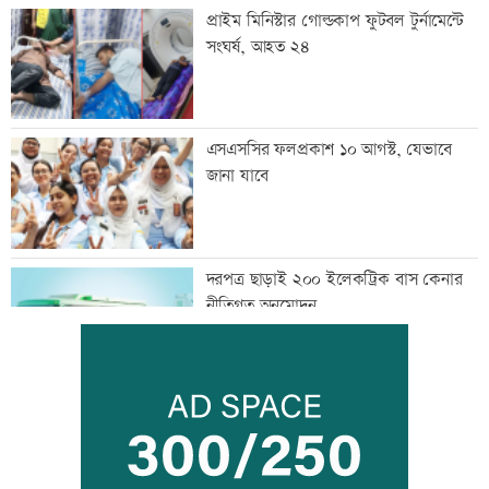
প্রাইম মিনিস্টার গোল্ডকাপ ফুটবল টুর্নামেন্টে
সংঘর্ষ, আহত ২৪
এসএসসির ফলপ্রকাশ ১০ আগস্ট, যেভাবে
জানা যাবে
দরপত্র ছাড়াই ২০০ ইলেকট্রিক বাস কেনার
নীতিগত অনুমোদন
তনু হত্যার আসামি সাবেক সেনাসদস্য
হাফিজুরকে আত্মসমর্পণের নির্দেশ