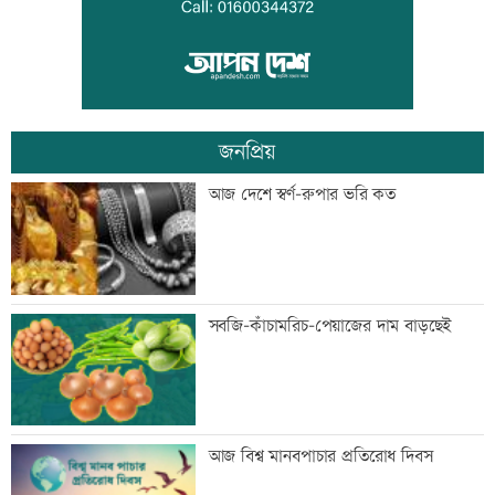
দুদকের মামলায় ঢাকা ব্যাংকের ৪ কর্মকর্তার
কারাদণ্ড
জনপ্রিয়
জিয়াউর রহমান দেশে প্রথম সবুজ বিপ্লবের
আজ দেশে স্বর্ণ-রুপার ভরি কত
ডাক দিয়েছিলেন: পরিবেশমন্ত্রী
প্রথম শ্রেণিতে ভর্তি লটারিতে
সবজি-কাঁচামরিচ-পেয়াজের দাম বাড়ছেই
মেঘনার ভাঙনরোধে জিও ব্যাগ প্রকল্পে
আজ বিশ্ব মানবপাচার প্রতিরোধ দিবস
অনিয়ম, এলাকাবাসীর মানববন্ধন