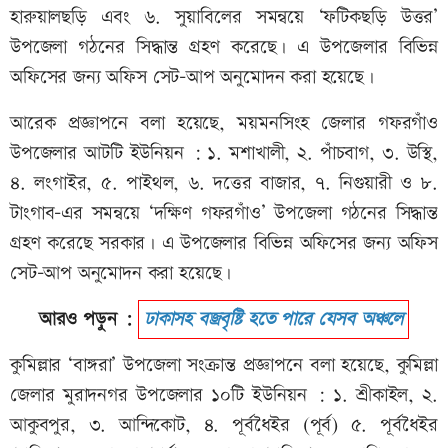
হারুয়ালছড়ি এবং ৬. সুয়াবিলের সমন্বয়ে ‘ফটিকছড়ি উত্তর’
উপজেলা গঠনের সিদ্ধান্ত গ্রহণ করেছে। এ উপজেলার বিভিন্ন
অফিসের জন্য অফিস সেট-আপ অনুমোদন করা হয়েছে।
আরেক প্রজ্ঞাপনে বলা হয়েছে, ময়মনসিংহ জেলার গফরগাঁও
উপজেলার আটটি ইউনিয়ন : ১. মশাখালী, ২. পাঁচবাগ, ৩. উস্থি,
৪. লংগাইর, ৫. পাইথল, ৬. দত্তের বাজার, ৭. নিগুয়ারী ও ৮.
টাংগাব-এর সমন্বয়ে ‘দক্ষিণ গফরগাঁও’ উপজেলা গঠনের সিদ্ধান্ত
গ্রহণ করেছে সরকার। এ উপজেলার বিভিন্ন অফিসের জন্য অফিস
সেট-আপ অনুমোদন করা হয়েছে।
আরও পড়ুন :
ঢাকাসহ বজ্রবৃষ্টি হতে পারে যেসব অঞ্চলে
কুমিল্লার ‘বাঙ্গরা’ উপজেলা সংক্রান্ত প্রজ্ঞাপনে বলা হয়েছে, কুমিল্লা
জেলার মুরাদনগর উপজেলার ১০টি ইউনিয়ন : ১. শ্রীকাইল, ২.
আকুবপুর, ৩. আন্দিকোট, ৪. পূর্বধৈইর (পূর্ব) ৫. পূর্বধৈইর