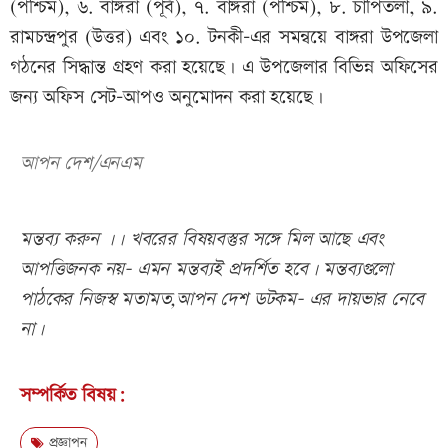
(পশ্চিম), ৬. বাঙ্গরা (পূর্ব), ৭. বাঙ্গরা (পশ্চিম), ৮. চাপিতলা, ৯.
রামচন্দ্রপুর (উত্তর) এবং ১০. টনকী-এর সমন্বয়ে বাঙ্গরা উপজেলা
গঠনের সিদ্ধান্ত গ্রহণ করা হয়েছে। এ উপজেলার বিভিন্ন অফিসের
জন্য অফিস সেট-আপও অনুমোদন করা হয়েছে।
আপন দেশ/এনএম
মন্তব্য করুন ।। খবরের বিষয়বস্তুর সঙ্গে মিল আছে এবং
আপত্তিজনক নয়- এমন মন্তব্যই প্রদর্শিত হবে। মন্তব্যগুলো
পাঠকের নিজস্ব মতামত,আপন দেশ ডটকম- এর দায়ভার নেবে
না।
সম্পর্কিত বিষয়:
প্রজ্ঞাপন