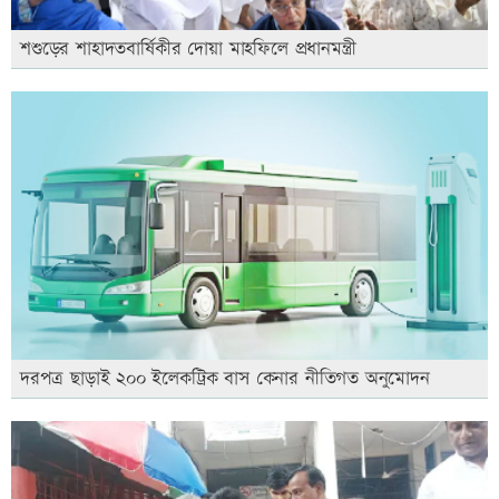
শশুড়ের শাহাদতবার্ষিকীর দোয়া মাহফিলে প্রধানমন্ত্রী
দরপত্র ছাড়াই ২০০ ইলেকট্রিক বাস কেনার নীতিগত অনুমোদন