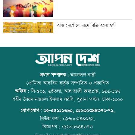
বাংলাদেশি পাঁচ হাজার কৃষি শ্রমিক নেবে
আজ দেশে যে দামে বিক্রি হচ্ছে স্বর্ণ
ওমান
স্বর্ণ খাতকে আনুষ্ঠানিক কাঠামোয় আনছে
আজ বিশ্ব বন্ধু দিবস
সরকার, মতামত চাইল মন্ত্রণালয়
প্রধান সম্পাদক:
আফজাল বারী
প্রোমিতা আফরিন কর্তৃক সম্পাদিত ও প্রকাশিত
অফিস:
সি-৫০১, ৬ষ্ঠতলা, আল রাজী কমপ্লেক্স, ১৬৬-১৬৭
গবেষণা-দক্ষতা উন্নয়নে বাংলাদেশ-অস্ট্রেলিয়ার
প্রতিমন্ত্রীকে ঘিরে ভাইরাল ভিডিওতে ছবি
শহীদ সৈয়দ নজরুল ইসলাম সরণি, পুরানা পল্টন, ঢাকা-১০০০
নতুন উদ্যোগ
জুড়ে অপপ্রচার: এলিন
যোগাযোগ:
০২-৫৫১১১৬৬০
,
০১৬০০৩৪৪৩৭০-৭১,
নিউজ রুম:
০১৬০০৩৪৪৩৭২,
বিজ্ঞাপন:
০১৬০০৩৪৪৩৭৩
বিমানবন্দরে বাড়ছে নিরাপত্তা, বসছে অ্যান্টি-
বিশ্ব মাতৃদুগ্ধ দিবস আজ
E-mail:
apandeshnews@gmail.com