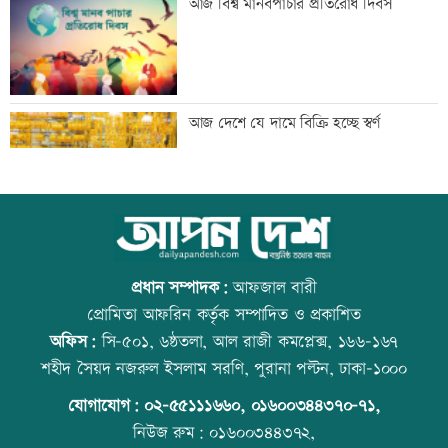
আজ বিশ্ব মানবপাচার প্রতিরোধ দিবস
উপচে পড়া ভিড়
জোড়া গোলে মেসির নতুন রেকর্ড
আজ দেশে যে দামে বিক্রি হচ্ছে স্বর্ণ
ঢাকার চারপাশের নদীদূষণ রোধে
আজ বিশ্ব বন্ধু দিবস
কর্মপরিকল্পনার নির্দেশ
প্রধান সম্পাদক:
আফজাল বারী
প্রোমিতা আফরিন কর্তৃক সম্পাদিত ও প্রকাশিত
অফিস:
সি-৫০১, ৬ষ্ঠতলা, আল রাজী কমপ্লেক্স, ১৬৬-১৬৭
গণভোটের রায় বাস্তবায়নে ১১ দলের লংমার্চের
প্রতিমন্ত্রীকে ঘিরে ভাইরাল ভিডিওতে ছবি
শহীদ সৈয়দ নজরুল ইসলাম সরণি, পুরানা পল্টন, ঢাকা-১০০০
ঘোষণা
জুড়ে অপপ্রচার: এলিন
যোগাযোগ:
০২-৫৫১১১৬৬০
,
০১৬০০৩৪৪৩৭০-৭১,
নিউজ রুম:
০১৬০০৩৪৪৩৭২,