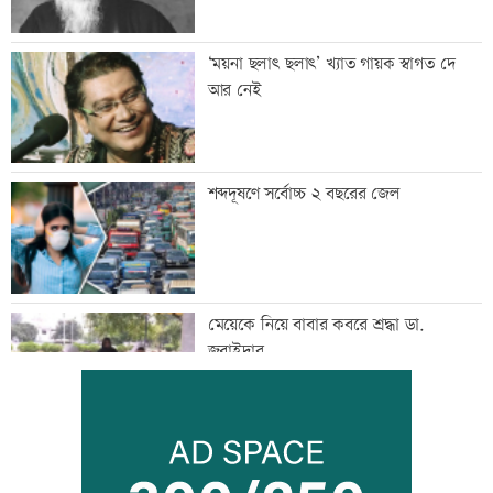
‘ময়না ছলাৎ ছলাৎ’ খ্যাত গায়ক স্বাগত দে
আর নেই
শব্দদূষণে সর্বোচ্চ ২ বছরের জেল
মেয়েকে নিয়ে বাবার কবরে শ্রদ্ধা ডা.
জুবাইদার
রাষ্ট্রবিরোধী তৎপরতায় ৪০৪ শিক্ষক, ইবি
জিয়া পরিষদের নিন্দা