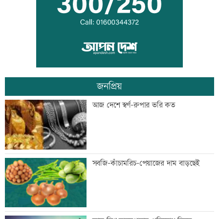
২৩তম রাষ্ট্রপতি নির্বাচন ২০ আগস্ট: ইসি
জনপ্রিয়
ভিসা নিয়ে প্রতারণা, ভারতীয় হাইকমিশনের
আজ দেশে স্বর্ণ-রুপার ভরি কত
সতর্কবার্তা
জুলাইয়ে সড়কে ঝরেছে ৪১৬ প্রাণ
সবজি-কাঁচামরিচ-পেয়াজের দাম বাড়ছেই
জুলাই স্মৃতি জাদুঘর উন্মুক্ত, প্রথম দিনেই