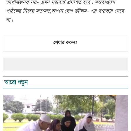
আপত্তিজনক নয়- এমন মন্তব্যই প্রদর্শিত হবে। মন্তব্যগুলো
পাঠকের নিজস্ব মতামত,আপন দেশ ডটকম- এর দায়ভার নেবে
না।
শেয়ার করুনঃ
আরো পড়ুন