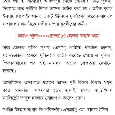
তিনি জানান, সাভারের আনন্দপুর থেকে সোমবার (০৬ জুলাই)
দিবাগত রাত দুইটার দিকে তাদের আটক করা হয়। আটক নুরুল
ইসলাম সিংগাইর থানার একটি ইউনিয়ন যুবলীগের সাবেক সাধারণ
সম্পাদক। অন্যদিকে সজীব সাভার যুবলীগের কর্মী।
আরও পড়ুন<<>>দেশের ১৭ জেলায় বন্যার শঙ্কা
ঢাকা জেলার পুলিশ সুপার (এসপি) শামীমা পারভীন জানান,
সন্দেহভাজন হিসেবে দু’জনকে আটক করেছে গোয়েন্দা পুলিশ।
জিজ্ঞাসাবাদের পর ওই মামলায় তাদের গ্রেফতার দেখানো
হয়েছে।
আসামিদের আদালতে পাঠালে তাদের দুই দিনের রিমান্ড মঞ্জুর
করে আদালত। মঙ্গলবার (০৭ জুলাই) ঢাকার জুডিশিয়াল
ম্যাজিস্ট্রেট তাজুল ইসলাম সোহাগ এ আদেশ দেন।
সংশ্লিষ্ট জিআর শাখার উপপরিদর্শক (এসআই) মো. বাহাজ উদ্দিন