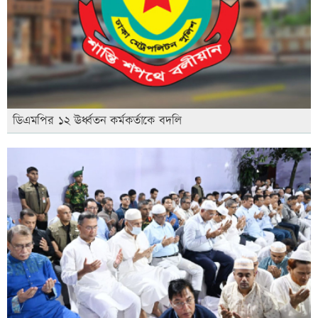
ডিএমপির ১২ ঊর্ধ্বতন কর্মকর্তাকে বদলি