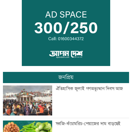
এক দিনের ব্যবধানে কমলো স্বর্ণের দাম, আজ
থেকেই কার্যকর
বগি লাইনচ্যুত, ঢাকা-ময়মনসিংহ রেল চলাচল
বন্ধ
জনপ্রিয়
যৌথ প্রতিরক্ষা চুক্তি স্বাক্ষরের পথে সৌদি-
ঐতিহাসিক জুলাই গণঅভ্যুত্থান দিবস আজ
তুরস্ক-পাকিস্তান
বিশ্ববাজারে ফের বাড়ল জ্বালানি তেলের দাম
সবজি-কাঁচামরিচ-পেয়াজের দাম বাড়ছেই