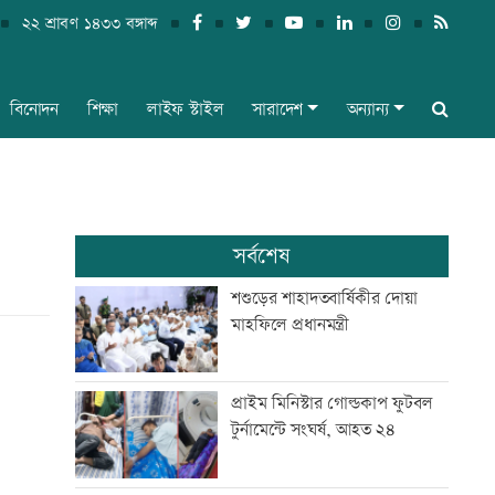
২২ শ্রাবণ ১৪৩৩ বঙ্গাব্দ
বিনোদন
শিক্ষা
লাইফ স্টাইল
সারাদেশ
অন্যান্য
সর্বশেষ
শশুড়ের শাহাদতবার্ষিকীর দোয়া
মাহফিলে প্রধানমন্ত্রী
প্রাইম মিনিস্টার গোল্ডকাপ ফুটবল
টুর্নামেন্টে সংঘর্ষ, আহত ২৪