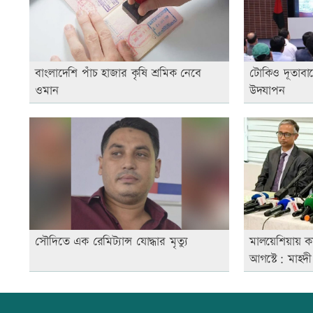
বাংলাদেশি পাঁচ হাজার কৃষি শ্রমিক নেবে
টোকিও দূতাবাস
ওমান
উদযাপন
সৌদিতে এক রেমিট্যান্স যোদ্ধার মৃত্যু
মালয়েশিয়ায় ক
আগস্টে: মাহদ