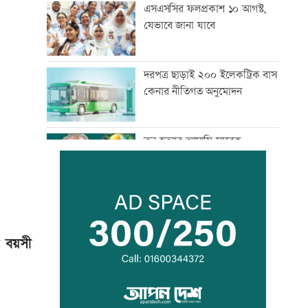
এসএসসির ফলপ্রকাশ ১০ আগস্ট,
যেভাবে জানা যাবে
দরপত্র ছাড়াই ২০০ ইলেকট্রিক বাস
কেনার নীতিগত অনুমোদন
তনু হত্যার আসামি সাবেক
সেনাসদস্য হাফিজুরকে
আত্মসমর্পণের নির্দেশ
দুদকের মামলায় ঢাকা ব্যাংকের ৪
কর্মকর্তার কারাদণ্ড
র বয়সী
জিয়াউর রহমান দেশে প্রথম সবুজ
বিপ্লবের ডাক দিয়েছিলেন:
পরিবেশমন্ত্রী