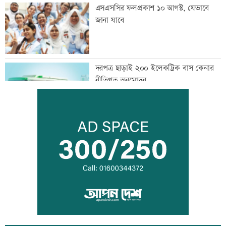
এসএসসির ফলপ্রকাশ ১০ আগস্ট, যেভাবে
জানা যাবে
দরপত্র ছাড়াই ২০০ ইলেকট্রিক বাস কেনার
নীতিগত অনুমোদন
তনু হত্যার আসামি সাবেক সেনাসদস্য
হাফিজুরকে আত্মসমর্পণের নির্দেশ
দুদকের মামলায় ঢাকা ব্যাংকের ৪ কর্মকর্তার
কারাদণ্ড