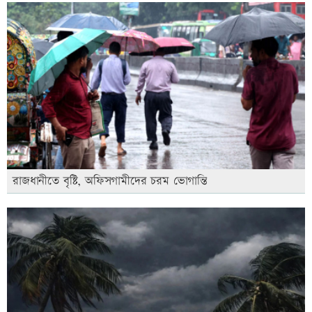
রাজধানীতে বৃষ্টি, অফিসগামীদের চরম ভোগান্তি