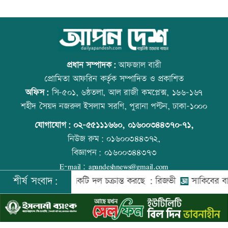
স্বর্ণ খাতকে আনুষ্ঠানিক কাঠামোয় আনছে
আজ বিশ্ব বন্ধু দিবস
সরকার, মতামত চাইল মন্ত্রণালয়
প্রধান সম্পাদক:
আফজাল বারী
প্রোমিতা আফরিন কর্তৃক সম্পাদিত ও প্রকাশিত
অফিস:
সি-৫০১, ৬ষ্ঠতলা, আল রাজী কমপ্লেক্স, ১৬৬-১৬৭
গবেষণা-দক্ষতা উন্নয়নে বাংলাদেশ-অস্ট্রেলিয়ার
প্রতিমন্ত্রীকে ঘিরে ভাইরাল ভিডিওতে ছবি
শহীদ সৈয়দ নজরুল ইসলাম সরণি, পুরানা পল্টন, ঢাকা-১০০০
নতুন উদ্যোগ
জুড়ে অপপ্রচার: এলিন
যোগাযোগ:
০২-৫৫১১১৬৬০
,
০১৬০০৩৪৪৩৭০-৭১,
নিউজ রুম:
০১৬০০৩৪৪৩৭২,
বিজ্ঞাপন:
০১৬০০৩৪৪৩৭৩
বিমানবন্দরে বাড়ছে নিরাপত্তা, বসছে অ্যান্টি-
বিশ্ব মাতৃদুগ্ধ দিবস আজ
E-mail:
apandeshnews@gmail.com
ড্রোন সিস্টেম
শীর্ষ সংবাদ:
দেশের বিরুদ্ধে একটি দল চক্রান্ত করছে : রিজভী
সাকিবের বাড়িতে হ
©
২০২৬ |
আপন দেশ ডটকম
কর্তৃক সর্বসত্ব ® সংরক্ষিত | উন্নয়নে
ইমিথমেকারস.কম
প্রশিক্ষণার্থীদের সনদ দিলো কালীগঞ্জ
আজ স্বর্ণ-রুপা যে দামে বিক্রি হচ্ছে