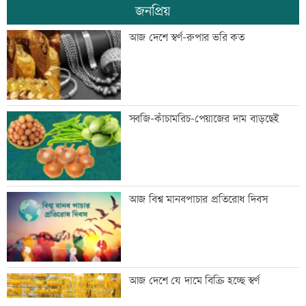
জনপ্রিয়
জিয়াউর রহমান দেশে প্রথম সবুজ বিপ্লবের
আজ দেশে স্বর্ণ-রুপার ভরি কত
ডাক দিয়েছিলেন: পরিবেশমন্ত্রী
প্রথম শ্রেণিতে ভর্তি লটারিতে
সবজি-কাঁচামরিচ-পেয়াজের দাম বাড়ছেই
মেঘনার ভাঙনরোধে জিও ব্যাগ প্রকল্পে
আজ বিশ্ব মানবপাচার প্রতিরোধ দিবস
অনিয়ম, এলাকাবাসীর মানববন্ধন
বাংলাদেশি পাঁচ হাজার কৃষি শ্রমিক নেবে
আজ দেশে যে দামে বিক্রি হচ্ছে স্বর্ণ
ওমান