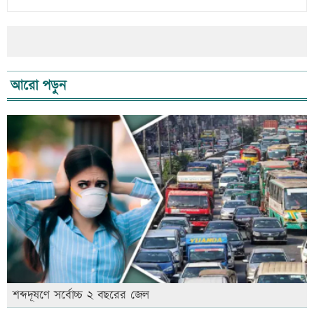
আরো পড়ুন
শব্দদূষণে সর্বোচ্চ ২ বছরের জেল