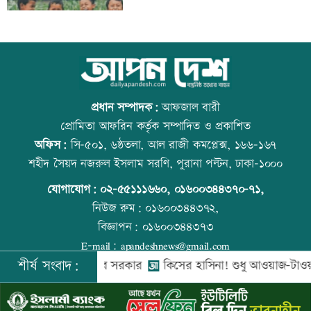
সতর্ক করল পুলিশ
নিরাপত্তা পেলে দেশে ফিরতে চান সাকিব
কোরআন-হাদিসে নামাজ না পড়ার শাস্তি
প্রধান সম্পাদক:
আফজাল বারী
প্রোমিতা আফরিন কর্তৃক সম্পাদিত ও প্রকাশিত
অফিস:
সি-৫০১, ৬ষ্ঠতলা, আল রাজী কমপ্লেক্স, ১৬৬-১৬৭
সাকিবের দেশে ফেরার সুযোগ নেই: ক্রীড়া
উত্থান-পতনের বাজারে আজ স্বর্ণের ভরি কত
শহীদ সৈয়দ নজরুল ইসলাম সরণি, পুরানা পল্টন, ঢাকা-১০০০
প্রতিমন্ত্রী
যোগাযোগ:
০২-৫৫১১১৬৬০
,
০১৬০০৩৪৪৩৭০-৭১,
নিউজ রুম:
০১৬০০৩৪৪৩৭২,
বিজ্ঞাপন:
০১৬০০৩৪৪৩৭৩
শিল্পকলায় বিনামূল্যে ৬ সিনেমা দেখা যাবে
আজ স্বর্ণ-রুপা যে দামে বিক্রি হচ্ছে
E-mail:
apandeshnews@gmail.com
শীর্ষ সংবাদ:
গো এলএনজি কিনবে সরকার
কিসের হাসিনা! শুধু আওয়াজ-টাওয়াজ শোনা যায়:
©
২০২৬ |
আপন দেশ ডটকম
কর্তৃক সর্বসত্ব ® সংরক্ষিত | উন্নয়নে
ইমিথমেকারস.কম