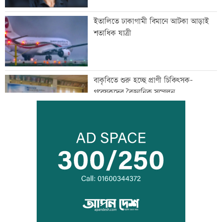
ইতালিতে ঢাকাগামী বিমানে আটকা আড়াই
শতাধিক যাত্রী
বাকৃবিতে শুরু হচ্ছে প্রাণী চিকিৎসক-
গবেষকদের বৈজ্ঞানিক সম্মেলন
বন্দরে বিস্ফোরণে একই পরিবারের ৩ জন দগ্ধ
পাঁচ আর্থিক প্রতিষ্ঠান বন্ধের অনুমোদন,
রোববার প্রশাসক নিয়োগ