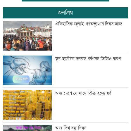
জনপ্রিয়
ঢাকা-ময়মনসিংহ রেল যোগাযোগ স্বাভাবিক
ঐতিহাসিক জুলাই গণঅভ্যুত্থান দিবস আজ
সিঙ্গাপুর থেকে এক কার্গো এলএনজি কিনবে
স্কুল ছাত্রীকে দলবদ্ধ ধর্ষণসহ ভিডিও ধারণ
সরকার
মান্দায় ২৯৬ বোতলসহ দুই মাদক কারবারি
আজ দেশে যে দামে বিক্রি হচ্ছে স্বর্ণ
আটক
গুরুত্বপূর্ণ ব্যক্তিদের নিয়ে অপপ্রচারের বিরুদ্ধে
আজ বিশ্ব বন্ধু দিবস