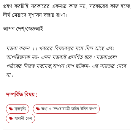
গ্রহণ করাটাই সরকারের একমাত্র কাজ নয়, সরকারের কাজ হচ্ছে
দীর্ঘ মেয়াদে সুশাসন বজায় রাখা।
আপন দেশ/জেডআই
মন্তব্য করুন ।। খবরের বিষয়বস্তুর সঙ্গে মিল আছে এবং
আপত্তিজনক নয়- এমন মন্তব্যই প্রদর্শিত হবে। মন্তব্যগুলো
পাঠকের নিজস্ব মতামত,আপন দেশ ডটকম- এর দায়ভার নেবে
না।
সম্পর্কিত বিষয়:
মূল্যবৃদ্ধি
তথ্য ও সম্প্রচারমন্ত্রী জহির উদ্দিন স্বপন
জ্বালানী তেল