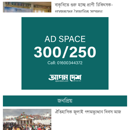
বাকৃবিতে শুরু হচ্ছে প্রাণী চিকিৎসক-
গবেষকদের বৈজ্ঞানিক সম্মেলন
বন্দরে বিস্ফোরণে একই পরিবারের ৩ জন দগ্ধ
পাঁচ আর্থিক প্রতিষ্ঠান বন্ধের অনুমোদন,
রোববার প্রশাসক নিয়োগ
জনপ্রিয়
ঢাকা-ময়মনসিংহ রেল যোগাযোগ স্বাভাবিক
ঐতিহাসিক জুলাই গণঅভ্যুত্থান দিবস আজ