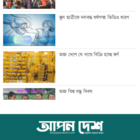
সিঙ্গাপুর থেকে এক কার্গো এলএনজি কিনবে
স্কুল ছাত্রীকে দলবদ্ধ ধর্ষণসহ ভিডিও ধারণ
সরকার
মান্দায় ২৯৬ বোতলসহ দুই মাদক কারবারি
আজ দেশে যে দামে বিক্রি হচ্ছে স্বর্ণ
আটক
গুরুত্বপূর্ণ ব্যক্তিদের নিয়ে অপপ্রচারের বিরুদ্ধে
আজ বিশ্ব বন্ধু দিবস
সতর্ক করল পুলিশ
নিরাপত্তা পেলে দেশে ফিরতে চান সাকিব
কোরআন-হাদিসে নামাজ না পড়ার শাস্তি