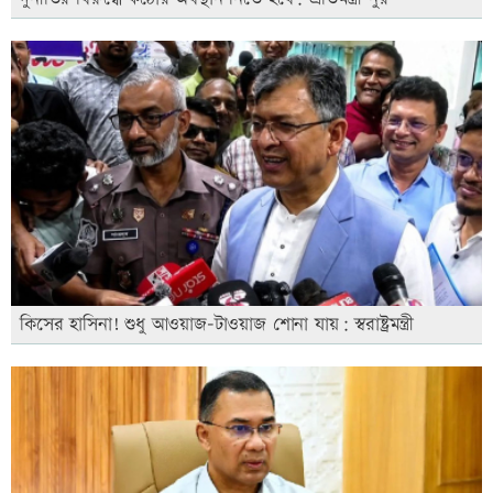
কিসের হাসিনা! শুধু আওয়াজ-টাওয়াজ শোনা যায়: স্বরাষ্ট্রমন্ত্রী