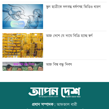
ড্যাবের প্রতিষ্ঠাবার্ষিকীতে প্রধানমন্ত্রী
স্কুল ছাত্রীকে দলবদ্ধ ধর্ষণসহ ভিডিও ধারণ
ট্রাম্পের বিলাসী ’বলরুম প্রকল্প’ আটকে
আজ দেশে যে দামে বিক্রি হচ্ছে স্বর্ণ
দিলেন আদালত
আগস্টে ফের টানা ৪ দিনের ছুটির সুযোগ
আজ বিশ্ব বন্ধু দিবস
এসএসসির ফলাফল সোমবার, যে ৩ উপায়ে
উত্থান-পতনের বাজারে আজ স্বর্ণের ভরি কত
জানবেন
প্রধান সম্পাদক:
আফজাল বারী