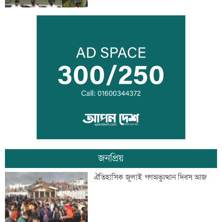
চাঁদপুরে নারীর পেট থেকে ৪ কেজি ৮০০
গ্রামের টিউমার অপসারণ
একদিনের ব্যবধানে বাড়ল স্বর্ণের দাম, ভরি
কত
জনপ্রিয়
নারী সহকর্মীর ঘর থেকে বস্ত্রহীন অবস্থায়
ঐতিহাসিক জুলাই গণঅভ্যুত্থান দিবস আজ
যুবদল নেতা আটক