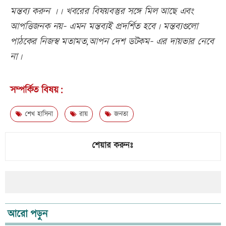
মন্তব্য করুন ।। খবরের বিষয়বস্তুর সঙ্গে মিল আছে এবং
আপত্তিজনক নয়- এমন মন্তব্যই প্রদর্শিত হবে। মন্তব্যগুলো
পাঠকের নিজস্ব মতামত,আপন দেশ ডটকম- এর দায়ভার নেবে
না।
সম্পর্কিত বিষয়:
শেখ হাসিনা
রায়
জনতা
শেয়ার করুনঃ
আরো পড়ুন