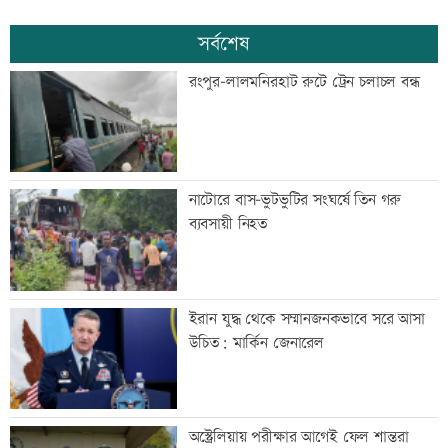
সর্বশেষ
রংপুর-লালমনিরহাট রুটে ট্রেন চলাচল বন্ধ
নাটোরে বাস-ভুটভুটির সংঘর্ষে তিন গরু
ব্যবসায়ী নিহত
ইরান যুদ্ধ থেকে সম্মানজনকভাবে সরে আসা
উচিত: মার্কিন জেনারেল
অস্ট্রেলিয়ায় পরীক্ষার আগেই ফেল শান্তরা