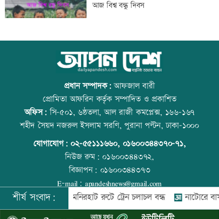
আজ বিশ্ব বন্ধু দিবস
‘শেখ হাসিনার রাজনৈতিক তৎপরতার দায়
উত্থান-পতনের বাজারে আজ স্বর্ণের ভরি কত
ভারত এড়াতে পারে না’
প্রধান সম্পাদক:
আফজাল বারী
প্রোমিতা আফরিন কর্তৃক সম্পাদিত ও প্রকাশিত
অফিস:
সি-৫০১, ৬ষ্ঠতলা, আল রাজী কমপ্লেক্স, ১৬৬-১৬৭
‘আরেকটি বিশ্বকাপ খেলার সামর্থ্য নেই’
কোরআন-হাদিসে নামাজ না পড়ার শাস্তি
শহীদ সৈয়দ নজরুল ইসলাম সরণি, পুরানা পল্টন, ঢাকা-১০০০
যোগাযোগ:
০২-৫৫১১১৬৬০
,
০১৬০০৩৪৪৩৭০-৭১,
নিউজ রুম:
০১৬০০৩৪৪৩৭২,
বিজ্ঞাপন:
০১৬০০৩৪৪৩৭৩
আমিরাতে ঈদে মিলাদুন্নবী ও জাতীয় দিবসের
আজ স্বর্ণ-রুপা যে দামে বিক্রি হচ্ছে
E-mail:
apandeshnews@gmail.com
ছুটি ঘোষণা
শীর্ষ সংবাদ:
রংপুর-লালমনিরহাট রুটে ট্রেন চলাচল বন্ধ
নাটোরে বাস-ভুটভুটি
©
২০২৬ |
আপন দেশ ডটকম
কর্তৃক সর্বসত্ব ® সংরক্ষিত | উন্নয়নে
ইমিথমেকারস.কম