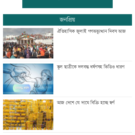
জনপ্রিয়
কালীগঞ্জের সেন্ট নিকোলাস চার্চ: ঐতিহ্য ও
ঐতিহাসিক জুলাই গণঅভ্যুত্থান দিবস আজ
সম্প্রীতির প্রতীক
‘শিশুদের সুস্থ বিকাশে নিয়মিত স্বাস্থ্য পরীক্ষা
স্কুল ছাত্রীকে দলবদ্ধ ধর্ষণসহ ভিডিও ধারণ
গুরুত্বপূর্ণ’
মেসিকে বোমা মেরে উড়িয়ে দেয়ার হুমকি
আজ দেশে যে দামে বিক্রি হচ্ছে স্বর্ণ
ব্যাংক এশিয়াতে নিয়োগ বিজ্ঞপ্তি