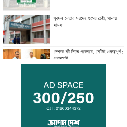
যুবদল নেতার মরদেহ গুমের চেষ্টা, থানায়
মামলা
দেশকে কী দিতে পারলাম, সেটিই গুরুত্বপূর্ণ:
প্রধানমন্ত্রী
ভেজা চুলে ঘুমাচ্ছেন? জানুন এর প্রভাব
যুক্তরাষ্ট্রে এক মাসে ৫১ হাজার অভিবাসী
গ্রেফতার