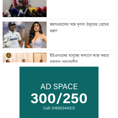
জয়সওয়ালের সঙ্গে মৃণাল ঠাকুরের প্রেমের
গুঞ্জন
ইউএনওদের মানুষের কল্যাণে কাজ করার
আহবান প্রধানমন্ত্রীর
কালীগঞ্জে ৩ মাদকসেবীকে কারাদণ্ড