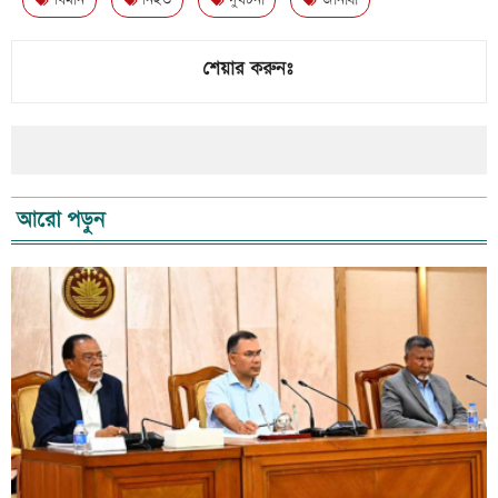
বিমান
নিহত
দুর্ঘটনা
জানাযা
শেয়ার করুনঃ
আরো পড়ুন