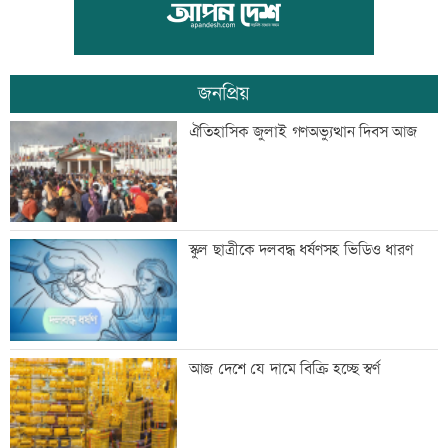
স্বেচ্ছাসেবী ফোরামের মাসব্যাপী আবৃত্তি
চিত্রাঙ্কন প্রতিযোগিতা
জনপ্রিয়
শাক ধুতে গিয়ে গৃহবধূর মৃত্যু
ঐতিহাসিক জুলাই গণঅভ্যুত্থান দিবস আজ
হাসিনার নির্দেশে সালাহউদ্দিন আহমদকে গুম
স্কুল ছাত্রীকে দলবদ্ধ ধর্ষণসহ ভিডিও ধারণ
করা হয়: তদন্ত
তরুণদের নেতৃত্বেই প্রযুক্তিনির্ভর উন্নয়ন হবে:
আজ দেশে যে দামে বিক্রি হচ্ছে স্বর্ণ
তথ্যপ্রযুক্তিমন্ত্রী