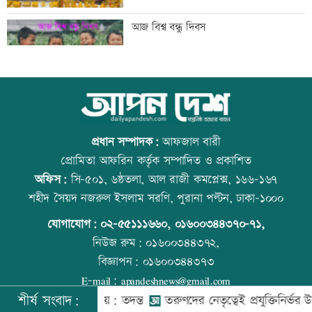
লক্ষ্মীপুর জেলা প্রশাসনের ১৪ কর্মকর্তা-
আজ বিশ্ব বন্ধু দিবস
কর্মচারীর বিদায়ী সংবর্ধনা
সব শর্ত মেনে নিলে হরমুজ খুলবো: ইরান
কোরআন-হাদিসে নামাজ না পড়ার শাস্তি
প্রধান সম্পাদক:
আফজাল বারী
প্রোমিতা আফরিন কর্তৃক সম্পাদিত ও প্রকাশিত
অফিস:
সি-৫০১, ৬ষ্ঠতলা, আল রাজী কমপ্লেক্স, ১৬৬-১৬৭
মেসির বাবা মারা গেছেন
উত্থান-পতনের বাজারে আজ স্বর্ণের ভরি কত
শহীদ সৈয়দ নজরুল ইসলাম সরণি, পুরানা পল্টন, ঢাকা-১০০০
যোগাযোগ:
০২-৫৫১১১৬৬০
,
০১৬০০৩৪৪৩৭০-৭১,
নিউজ রুম:
০১৬০০৩৪৪৩৭২,
বিজ্ঞাপন:
০১৬০০৩৪৪৩৭৩
বিএনপি গণমাধ্যমের স্বাধীনতায় বিশ্বাস করে:
আজ স্বর্ণ-রুপা যে দামে বিক্রি হচ্ছে
E-mail:
apandeshnews@gmail.com
প্রতিমন্ত্রী টুকু
শীর্ষ সংবাদ:
দকে গুম করা হয়: তদন্ত
তরুণদের নেতৃত্বেই প্রযুক্তিনির্ভর উন্নয়ন হবে: ত