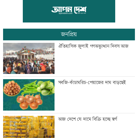
শিশুদের সুরক্ষায় ব্যর্থ, মেটাকে সাড়ে ১১
হাজার কোটি টাকা জরিমানা
জনপ্রিয়
এক দিনের ব্যবধানে কমলো স্বর্ণের দাম, আজ
ঐতিহাসিক জুলাই গণঅভ্যুত্থান দিবস আজ
থেকেই কার্যকর
বগি লাইনচ্যুত, ঢাকা-ময়মনসিংহ রেল চলাচল
সবজি-কাঁচামরিচ-পেয়াজের দাম বাড়ছেই
বন্ধ
যৌথ প্রতিরক্ষা চুক্তি স্বাক্ষরের পথে সৌদি-
আজ দেশে যে দামে বিক্রি হচ্ছে স্বর্ণ
তুরস্ক-পাকিস্তান