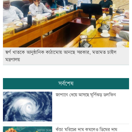
স্বর্ণ খাতকে আনুষ্ঠানিক কাঠামোয় আনছে সরকার, মতামত চাইল
মন্ত্রণালয়
সর্বশেষ
জাপানে ধেয়ে আসছে ঘূর্ণিঝড় ডলফিন
কাঁচা মরিচের দাম কমলেও ডিমের দাম