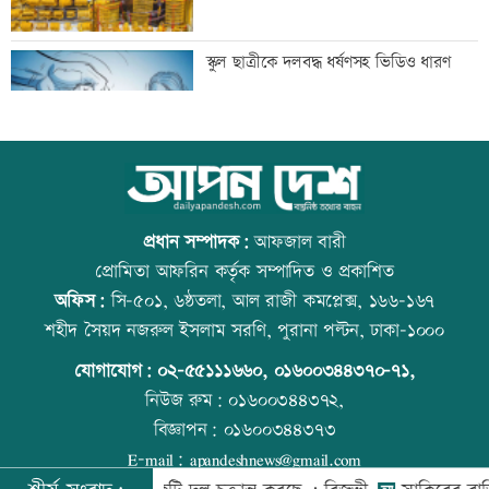
বিশ্ববাজারে ফের বাড়ল জ্বালানি তেলের দাম
স্কুল ছাত্রীকে দলবদ্ধ ধর্ষণসহ ভিডিও ধারণ
সিলেটে দুই বাসের সংঘর্ষে প্রাণ গেল
আজ বিশ্ব বন্ধু দিবস
আটজনের
প্রধান সম্পাদক:
আফজাল বারী
প্রোমিতা আফরিন কর্তৃক সম্পাদিত ও প্রকাশিত
অফিস:
সি-৫০১, ৬ষ্ঠতলা, আল রাজী কমপ্লেক্স, ১৬৬-১৬৭
দুপুরের মধ্যে ঝোড়ো হাওয়াসহ বজ্রবৃষ্টি হতে
প্রতিমন্ত্রীকে ঘিরে ভাইরাল ভিডিওতে ছবি
শহীদ সৈয়দ নজরুল ইসলাম সরণি, পুরানা পল্টন, ঢাকা-১০০০
পারে যেসব অঞ্চলে
জুড়ে অপপ্রচার: এলিন
যোগাযোগ:
০২-৫৫১১১৬৬০
,
০১৬০০৩৪৪৩৭০-৭১,
নিউজ রুম:
০১৬০০৩৪৪৩৭২,
বিজ্ঞাপন:
০১৬০০৩৪৪৩৭৩
ডিএমপির ১২ ঊর্ধ্বতন কর্মকর্তাকে বদলি
কোরআন-হাদিসে নামাজ না পড়ার শাস্তি
E-mail:
apandeshnews@gmail.com