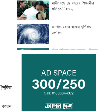
থাইল্যান্ডে ১৪ বছরের শিক্ষার্থীর
গুলিতে নিহত ৬
জাপানে ধেয়ে আসছে ঘূর্ণিঝড়
ডলফিন
কাঁচা মরিচের দাম কমলেও ডিমের
দাম বাড়তি
নারী এশিয়া কাপে সহজ গ্রুপে
বাংলাদেশ
 দৈনিক
বিএনপি নেতাকে লক্ষ্য করে গুলি,
সহযোগী গুলিবিদ্ধ
াশ করেন