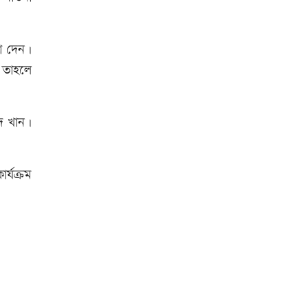
উত্থান-পতনের বাজারে আজ স্বর্ণের
ধা দেন।
ভরি কত
 তাহলে
আজ দেশে স্বর্ণের দাম বাড়ল নাকি
দ খান।
কমলো
্যক্রম
আনসার-ভিডিপির উদ্যোগে সড়ক
সংস্কার
আজ অস্ট্রেলিয়ার উদ্দেশ্যে দেশ
ছাড়বেন শান্তরা
রাজধানীতে ট্রেনের ধাক্কায়