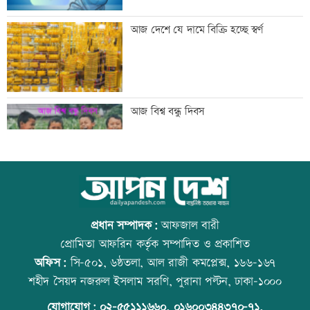
সব শর্ত মেনে নিলে হরমুজ খুলবো: ইরান
আজ দেশে যে দামে বিক্রি হচ্ছে স্বর্ণ
মেসির বাবা মারা গেছেন
আজ বিশ্ব বন্ধু দিবস
বিএনপি গণমাধ্যমের স্বাধীনতায় বিশ্বাস করে:
কোরআন-হাদিসে নামাজ না পড়ার শাস্তি
প্রতিমন্ত্রী টুকু
প্রধান সম্পাদক:
আফজাল বারী
প্রোমিতা আফরিন কর্তৃক সম্পাদিত ও প্রকাশিত
অফিস:
সি-৫০১, ৬ষ্ঠতলা, আল রাজী কমপ্লেক্স, ১৬৬-১৬৭
তিস্তা মহাপরিকল্পনার কাজ শিগগিরই শুরু
উত্থান-পতনের বাজারে আজ স্বর্ণের ভরি কত
শহীদ সৈয়দ নজরুল ইসলাম সরণি, পুরানা পল্টন, ঢাকা-১০০০
হচ্ছে: প্রতিমন্ত্রী ফরহাদ
যোগাযোগ:
০২-৫৫১১১৬৬০
,
০১৬০০৩৪৪৩৭০-৭১,