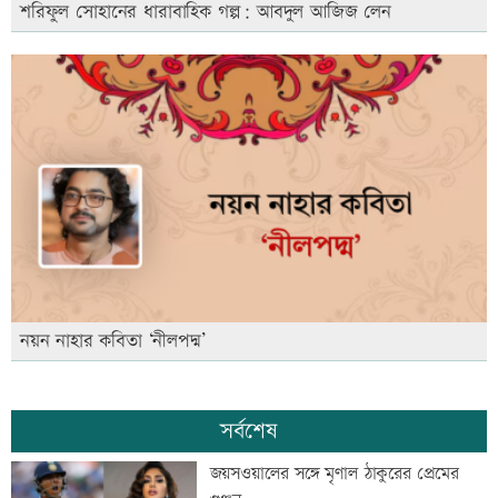
শরিফুল সোহানের ধারাবাহিক গল্প: আবদুল আজিজ লেন
নয়ন নাহার কবিতা ‘নীলপদ্ম’
সর্বশেষ
জয়সওয়ালের সঙ্গে মৃণাল ঠাকুরের প্রেমের