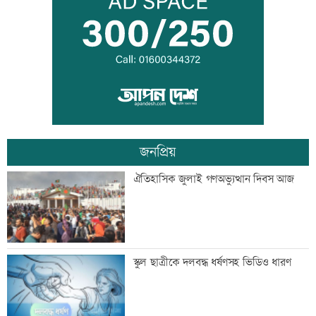
শাক ধুতে গিয়ে গৃহবধূর মৃত্যু
হাসিনার নির্দেশে সালাহউদ্দিন আহমদকে গুম
করা হয়: তদন্ত
জনপ্রিয়
তরুণদের নেতৃত্বেই প্রযুক্তিনির্ভর উন্নয়ন হবে:
ঐতিহাসিক জুলাই গণঅভ্যুত্থান দিবস আজ
তথ্যপ্রযুক্তিমন্ত্রী
লক্ষ্মীপুর জেলা প্রশাসনের ১৪ কর্মকর্তা-
স্কুল ছাত্রীকে দলবদ্ধ ধর্ষণসহ ভিডিও ধারণ
কর্মচারীর বিদায়ী সংবর্ধনা