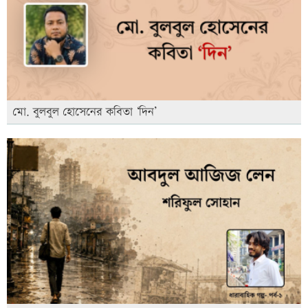
মো. বুলবুল হোসেনের কবিতা ‘দিন’