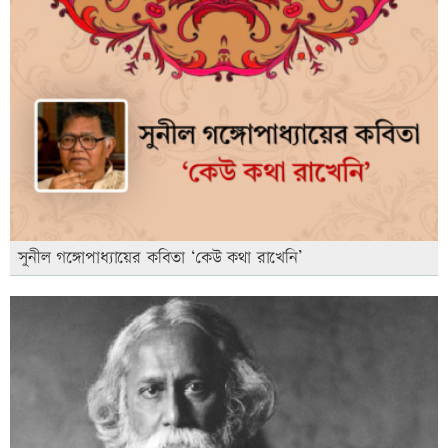
সুনীল গঙ্গোপাধ্যায়ের কবিতা ‘কেউ কথা রাখেনি’