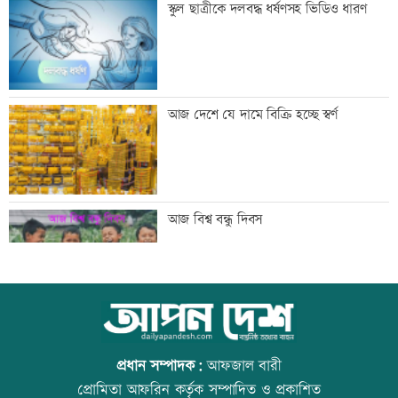
স্কুল ছাত্রীকে দলবদ্ধ ধর্ষণসহ ভিডিও ধারণ
কমিটি
যুবদল নেতার মরদেহ গুমের চেষ্টা, থানায়
আজ দেশে যে দামে বিক্রি হচ্ছে স্বর্ণ
মামলা
দেশকে কী দিতে পারলাম, সেটিই গুরুত্বপূর্ণ:
আজ বিশ্ব বন্ধু দিবস
প্রধানমন্ত্রী
ভেজা চুলে ঘুমাচ্ছেন? জানুন এর প্রভাব
কোরআন-হাদিসে নামাজ না পড়ার শাস্তি
প্রধান সম্পাদক:
আফজাল বারী
প্রোমিতা আফরিন কর্তৃক সম্পাদিত ও প্রকাশিত