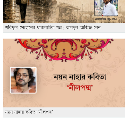
শরিফুল সোহানের ধারাবাহিক গল্প: আবদুল আজিজ লেন
নয়ন নাহার কবিতা ‘নীলপদ্ম’