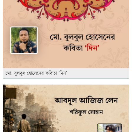
মো. বুলবুল হোসেনের কবিতা ‘দিন’