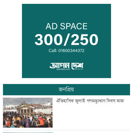
বিএনপি গণমাধ্যমের স্বাধীনতায় বিশ্বাস করে:
প্রতিমন্ত্রী টুকু
তিস্তা মহাপরিকল্পনার কাজ শিগগিরই শুরু
হচ্ছে: প্রতিমন্ত্রী ফরহাদ
জনপ্রিয়
অতিরিক্ত মদপানে এক ব্যক্তির মৃত্যু
ঐতিহাসিক জুলাই গণঅভ্যুত্থান দিবস আজ
ইবির গবেষণাপত্র প্রত্যাহারের ঘটনায় তদন্ত